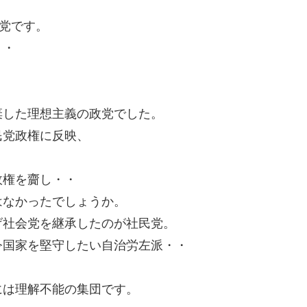
会党です。
・・
。
棄した理想主義の政党でした。
民党政権に反映、
政権を齎し・・
はなかったでしょうか。
げ社会党を継承したのが社民党。
令国家を堅守したい自治労左派・・
。
には理解不能の集団です。