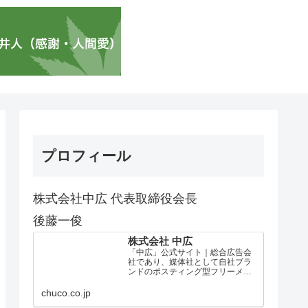
プロフィール
株式会社中広 代表取締役会長
後藤一俊
株式会社 中広
「中広」公式サイト｜総合広告会
社であり、媒体社として自社ブラ
ンドのポスティング型フリーメデ
ィア、ハッピーメディア®『地域み
っちゃく生活情報誌®』を全国で
chuco.co.jp
1100万部以上展開しています。