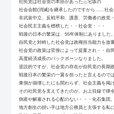
社民党は社会党の本部があった三宅坂の
社会会館(消滅)を継承したのですから……社
非武装中立、反戦平和、護憲、労働者の政党
社会民主主義を標榜した・・社会党・・・
戦後の日本の繁栄は、55年体制にありました
自民党と対峙した社会党は政権担当能力を放
社会党の政策は官僚によって提案され・・自
高度経済成長のバックボーンなりました。
逆説的ですが、社会党の存在が自民党の長期
戦後日本の繁栄の一翼を担ったと言えるので
東側が崩壊したにも関わらず、社会主義を掲
その社民党を支えてきたのが、お上目線で律
倒産や解雇される心配のない・・・化石集団
地方創生の担い手は地方公務員と主張する私