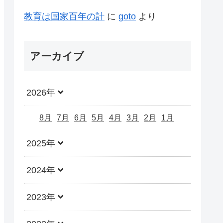
教育は国家百年の計
に
goto
より
アーカイブ
2026年
8月
7月
6月
5月
4月
3月
2月
1月
2025年
2024年
2023年