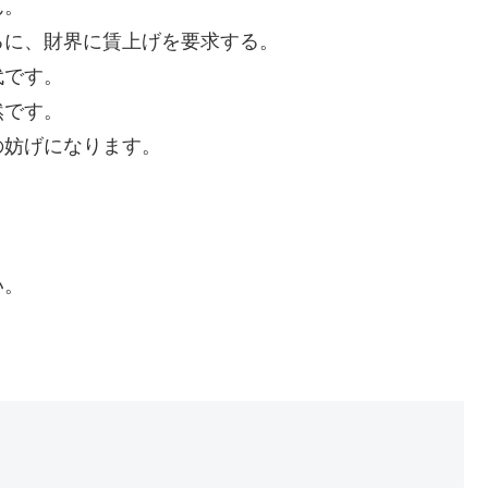
ん。
るに、財界に賃上げを要求する。
代です。
然です。
の妨げになります。
。
・
い。