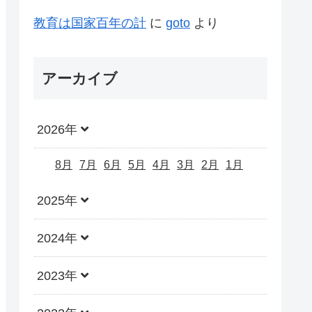
教育は国家百年の計
に
goto
より
アーカイブ
2026年
8月
7月
6月
5月
4月
3月
2月
1月
2025年
2024年
2023年