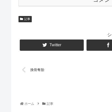
記事
シ
Twitter
換骨奪胎
ホーム
記事