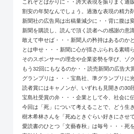
これぞとばかりに・・誇大表現を振りまく通
割安の年契なんでしょう。過激な表現の精力
新聞社の広告局は出稿量減少に・・背に腹は
新聞を購読し、読んで頂く読者への感謝の意
敢えて申せば・・・新聞人の矜持はあるのか
とは申せ・・・新聞に心が揺さぶられる素晴
そのスポンサーの理念や企業姿勢を学び、ゾ
もう32回にもなるのか・・読売新聞の広告大
グランプリは・・・宝島社、準グランプリに
読者賞にはキャノンが、いずれも見開きの30段
宝島社受賞の弁・・・企業として今、社会に
今回は「死」について考えることで、どう生
樹木希林さんを「死ぬときぐらい好きにさせ
愛読書のひとつ「文藝春秋」は毎号・・・死