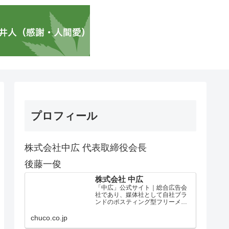
プロフィール
株式会社中広 代表取締役会長
後藤一俊
株式会社 中広
「中広」公式サイト｜総合広告会
社であり、媒体社として自社ブラ
ンドのポスティング型フリーメデ
ィア、ハッピーメディア®『地域み
っちゃく生活情報誌®』を全国で
chuco.co.jp
1100万部以上展開しています。