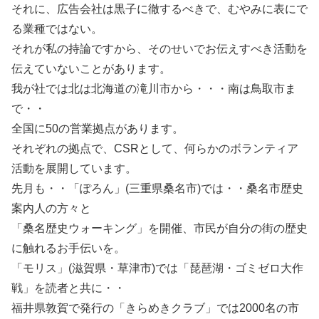
それに、広告会社は黒子に徹するべきで、むやみに表にで
る業種ではない。
それが私の持論ですから、そのせいでお伝えすべき活動を
伝えていないことがあります。
我が社では北は北海道の滝川市から・・・南は鳥取市ま
で・・
全国に50の営業拠点があります。
それぞれの拠点で、CSRとして、何らかのボランティア
活動を展開しています。
先月も・・「ぽろん」(三重県桑名市)では・・桑名市歴史
案内人の方々と
「桑名歴史ウォーキング」を開催、市民が自分の街の歴史
に触れるお手伝いを。
「モリス」(滋賀県・草津市)では「琵琶湖・ゴミゼロ大作
戦」を読者と共に・・
福井県敦賀で発行の「きらめきクラブ」では2000名の市