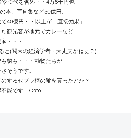
おやつ代を含め・・4万5千円也。
連の本、写真集など30億円。
で40億円・・以上が「直接効果」
きた観光客が地元でカレーなど
農家・・・
ると(関大の経済学者・大丈夫かねぇ？)
虎も豹も・・・動物たちが
なさそうです。
音のするゼブラ柄の靴を買ったとか？
能です。Goto