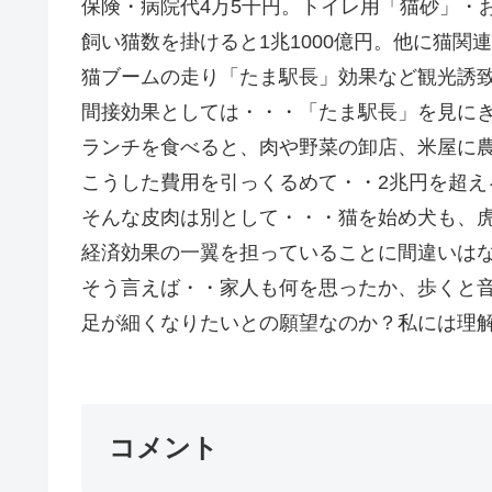
保険・病院代4万5千円。トイレ用「猫砂」・
飼い猫数を掛けると1兆1000億円。他に猫関
猫ブームの走り「たま駅長」効果など観光誘致
間接効果としては・・・「たま駅長」を見に
ランチを食べると、肉や野菜の卸店、米屋に
こうした費用を引っくるめて・・2兆円を超え
そんな皮肉は別として・・・猫を始め犬も、
経済効果の一翼を担っていることに間違いは
そう言えば・・家人も何を思ったか、歩くと
足が細くなりたいとの願望なのか？私には理解不
コメント