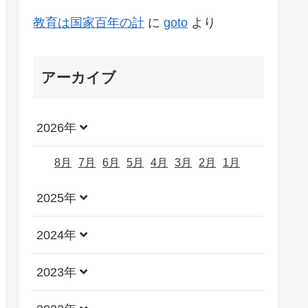
教育は国家百年の計
に
goto
より
アーカイブ
2026年
8月
7月
6月
5月
4月
3月
2月
1月
2025年
2024年
2023年