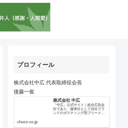
プロフィール
株式会社中広 代表取締役会長
後藤一俊
株式会社 中広
「中広」公式サイト｜総合広告会
社であり、媒体社として自社ブラ
ンドのポスティング型フリーメデ
ィア、ハッピーメディア®『地域み
っちゃく生活情報誌®』を全国で
chuco.co.jp
1100万部以上展開しています。