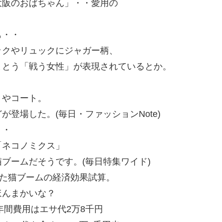
大阪のおばちゃん」・・愛用の
も・・
ックやリュックにジャガー柄、
まとう「戦う女性」が表現されているとか。
トやコート。
登場した。(毎日・ファッションNote)
・・
「ネコノミクス」
ブームだそうです。(毎日特集ワイド)
めた猫ブームの経済効果試算。
。ほんまかいな？
年間費用はエサ代2万8千円