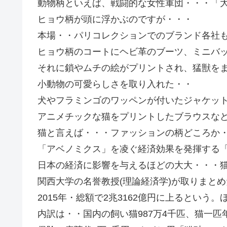
動物柄といえば、戦闘的な女性軍団・・・「
ヒョウ柄が頭に浮かぶのですが・・・
本場・・パリコレクションでのブランド各社
ヒョウ柄のコートにヘビ革のブーツ、ミニバ
それに鎖やムチの絵がプリントされ、猛獣を
小動物の可愛らしさを取り入れた・・
犬やフラミンゴのワッペンが付いたジャケッ
アニメチックな猫をプリントしたブラウスなどが
猫と言えば・・・ファッションの柄どころか
「アベノミクス」を凌ぐ経済効果を発揮する
日本の経済に影響を与えるほどの大大・・・猫
関西大学の名誉教授(理論経済学)が取りまと
2015年・総額で2兆3162億円に上るという
内訳は・・国内の飼い猫987万4千匹、猫一匹