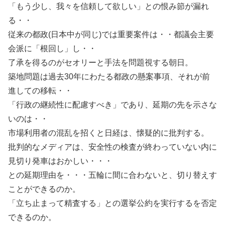
「もう少し、我々を信頼して欲しい」との恨み節が漏れ
る・・
従来の都政(日本中が同じ)では重要案件は・・都議会主要
会派に「根回し」し・・
了承を得るのがセオリーと手法を問題視する朝日。
築地問題は過去30年にわたる都政の懸案事項、それが前
進しての移転・・
「行政の継続性に配慮すべき」であり、延期の先を示さな
いのは・・
市場利用者の混乱を招くと日経は、懐疑的に批判する。
批判的なメディアは、安全性の検査が終わっていない内に
見切り発車はおかしい・・・
との延期理由を・・・五輪に間に合わないと、切り替えす
ことができるのか。
「立ち止まって精査する」との選挙公約を実行するを否定
できるのか。