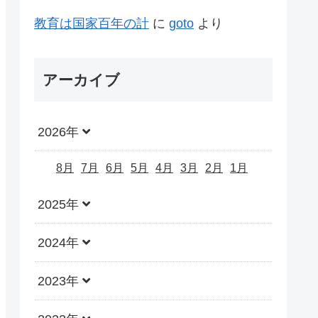
教育は国家百年の計
に
goto
より
アーカイブ
2026年
8月
7月
6月
5月
4月
3月
2月
1月
2025年
2024年
2023年