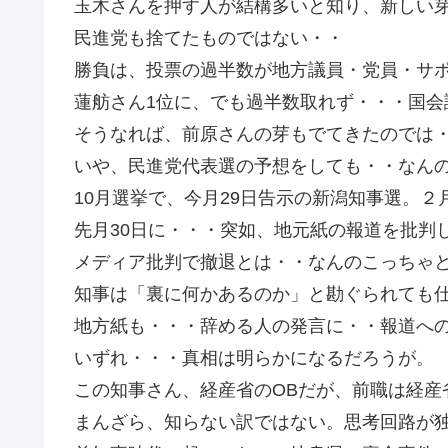
玉木さんを押す人が結構多いと知り、新しい
民進党も捨てたものではない・・
勝負は、投票の過半数が地方議員・党員・サ
蓮舫さん1位に、でも過半数取れず・・・国会
そうなれば、前原さんの芽もでてきたのでは
いや、民進党代表選の予想をしても・・なん
10月選挙で、今月29日告示の新潟知事選。２
先月30日に・・・突如、地元紙の報道を批判
メディア批判で撤退とは・・なんのこっちゃ
知事は「裏に何かあるのか」と勘ぐられても
地方紙も・・・辞める人の発言に・・報道へ
いずれ・・・真相は明らかになるだろうが。
この知事さん、経産省のOBだが、前職は経産
まんざら、知らない訳ではない。思考回路が