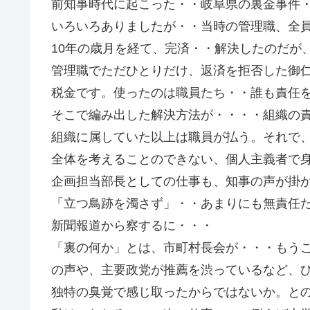
前知事時代に起こった・・岐阜県の裏金事件
いろいろありましたが・・当時の管理職、全
10年の歳月を経て、完済・・解決したのだが
管理職でただひとりだけ、返済を拒否した御
税金です。使ったのは職員たち・・誰も責任
そこで編み出した解決方法が・・・・組織の
組織に属していた以上は職員が払う。それで
全体を考えることのできない、個人主義者で
企画担当部長としての仕事も、知事の声が掛
「立つ鳥跡を濁さず」・・あまりにも無責任
新聞報道から察するに・・・
「裏の何か」とは、市町村長会が・・・もう
の声や、主要政党が推薦を渋っているなど、
独特の臭覚で感じ取ったからではないか。と