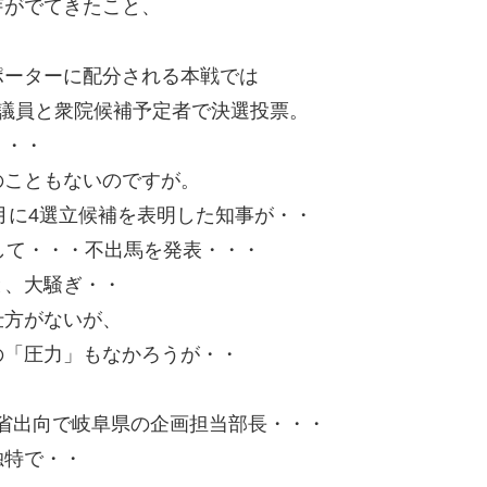
芽がでてきたこと、
ポーターに配分される本戦では
議員と衆院候補予定者で決選投票。
・・・
のこともないのですが。
月に4選立候補を表明した知事が・・
して・・・不出馬を発表・・・
と、大騒ぎ・・
仕方がないが、
の「圧力」もなかろうが・・
省出向で岐阜県の企画担当部長・・・
独特で・・