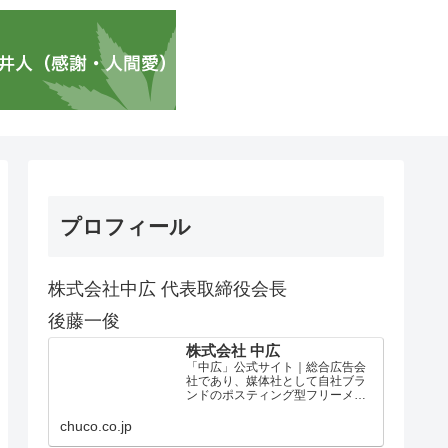
プロフィール
株式会社中広 代表取締役会長
後藤一俊
株式会社 中広
「中広」公式サイト｜総合広告会
社であり、媒体社として自社ブラ
ンドのポスティング型フリーメデ
ィア、ハッピーメディア®『地域み
っちゃく生活情報誌®』を全国で
chuco.co.jp
1100万部以上展開しています。