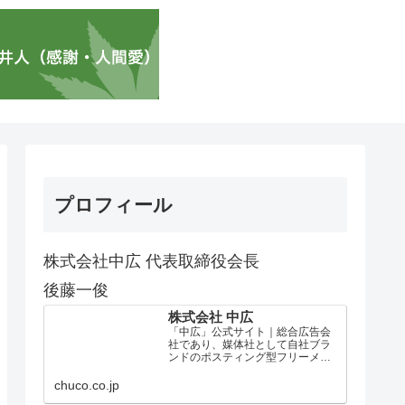
プロフィール
株式会社中広 代表取締役会長
後藤一俊
株式会社 中広
「中広」公式サイト｜総合広告会
社であり、媒体社として自社ブラ
ンドのポスティング型フリーメデ
ィア、ハッピーメディア®『地域み
っちゃく生活情報誌®』を全国で
chuco.co.jp
1100万部以上展開しています。