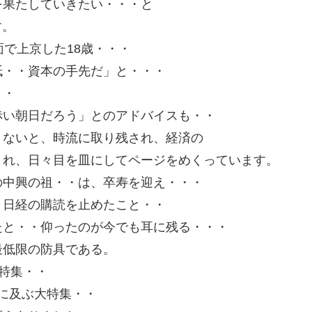
を果たしていきたい・・・と
す。
面で上京した18歳・・・
紙・・資本の手先だ」と・・・
・・
赤い朝日だろう」とのアドバイスも・・
さないと、時流に取り残され、経済の
まれ、日々目を皿にしてページをめくっています。
の中興の祖・・は、卒寿を迎え・・・
、日経の購読を止めたこと・・
たと・・仰ったのが今でも耳に残る・・・
最低限の防具である。
大特集・・
ジに及ぶ大特集・・