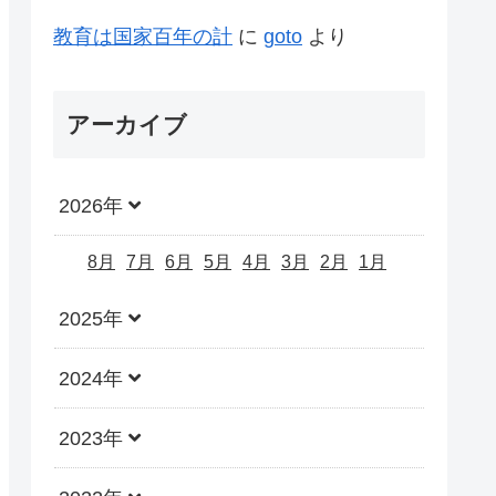
教育は国家百年の計
に
goto
より
アーカイブ
2026年
8月
7月
6月
5月
4月
3月
2月
1月
2025年
2024年
2023年