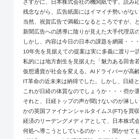
さすがに、日本株式会社の機関紙です。読み
残念ながら、広告紙面にはイマイチ勢いがな
当然、祝賀広告で満載になるところですが、
新聞広告への誘導に陰りが見えた大手代理店
しかし、内容は今日の日本の課題を網羅・・
10年先を見据えての提案は実に多義に渡り一
私的には地方創生を見据えた「魅力ある田舎
仮想通貨が社会を変える。AIドライバーが高
IT革命の近未来は納得でした。しかし、日経
これが日経の体質なのでしょうか・・・些か
それと、日経トップの声が聞けないのが淋し
かの英国ファイナンシャルタイムス(FT)を
経済のリーデングメディアとして、日本株式会
何処へ導こうとしているのか・・・聞かせても