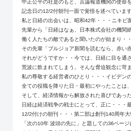
中正公平の社是のもと、言論報道機関の使命
記念日の12/2付朝刊一面で覚悟を述べていま
私と日経の出会いは、昭和42年・・・ニキビ
先輩から「日経はなぁ、日本株式会社の機関
働く人たちの敵であると聞いたのが始まり・
その先輩「ブルジョア新聞を読むなら、赤い
それがどうですか・・今では、日経に目を通
荒波に飲まれてしまう。そんな脅迫観念に苛
私の尊敬する経営者のひとり・・・イビデン
全ての役職を降りた日・最初にやったことは
そして、経済情報から解放された喜びであっ
日経は経済戦争の戦士にとって、正に・・・
12/2付けの朝刊・・・第二部は創刊140周年
「次の10年 波頭の先に」と題しての36ペー