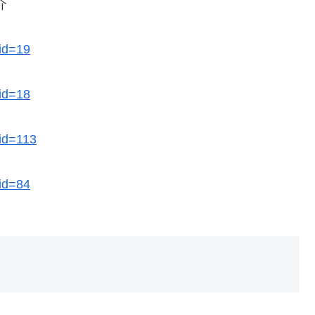
介
cid=19
cid=18
cid=113
cid=84