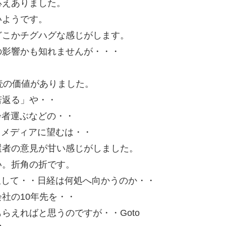
応えありました。
いようです。
どこかチグハグな感じがします。
の影響かも知れませんが・・・
・
読の価値がありました。
若返る」や・・
齢者運ぶなどの・・
とメディアに望むは・・
選者の意見が甘い感じがしました。
い。折角の折です。
買収して・・日経は何処へ向かうのか・・
社の10年先を・・
らえればと思うのですが・・Goto