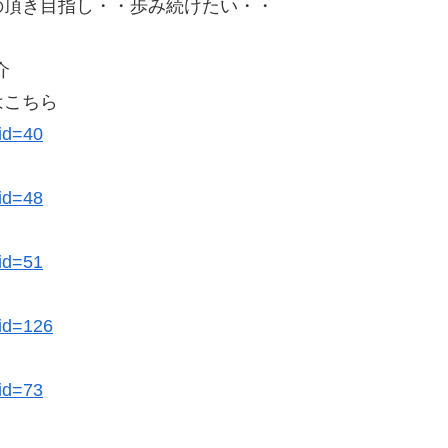
の頂き目指し・・歩み続けたい・・
介
はこちら
cid=40
cid=48
cid=51
cid=126
cid=73