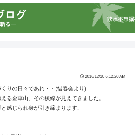
2016/12/10 6:12:20 AM
くりの日々であれ・・(惜春会より)
構える金華山、その稜線が見えてきました。
凛と感じられ身が引き締まります。