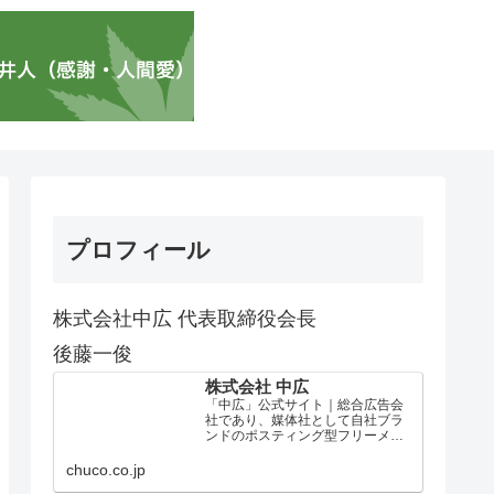
プロフィール
株式会社中広 代表取締役会長
後藤一俊
株式会社 中広
「中広」公式サイト｜総合広告会
社であり、媒体社として自社ブラ
ンドのポスティング型フリーメデ
ィア、ハッピーメディア®『地域み
っちゃく生活情報誌®』を全国で
chuco.co.jp
1100万部以上展開しています。