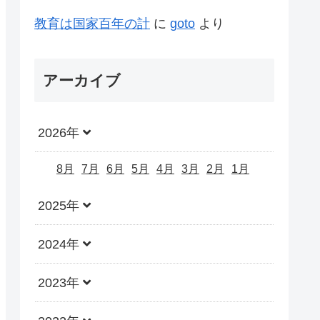
教育は国家百年の計
に
goto
より
アーカイブ
2026年
8月
7月
6月
5月
4月
3月
2月
1月
2025年
2024年
2023年