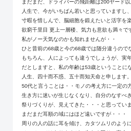
まだまだ、ドライバーの飛距離は200ヤード
人生で、今がいちばん若いと思っていますし
寸暇を惜しんで、脳細胞を鍛えたいと活字を
欲窮千里目 更上一層楼、気力も意欲も満々で
私がノー天気なのかも知れませんが・・
ひと昔前の68歳と今の68歳では随分違うの
もちろん、人によっても違うでしょうが、実年
だとしますと、私の年齢は53歳ということに
人生、四十而不惑、五十而知天命と申します
50代と言うことは・・モノの考え方に一定の
生き方に迷いが生じなくなり、自分のなすべ
祭りづくりが、見えてきた・・・と思ってい
まだまだ耳順の域にはほど遠いですが・・・
周りの人の話に耳を傾け、カタツムリのよう