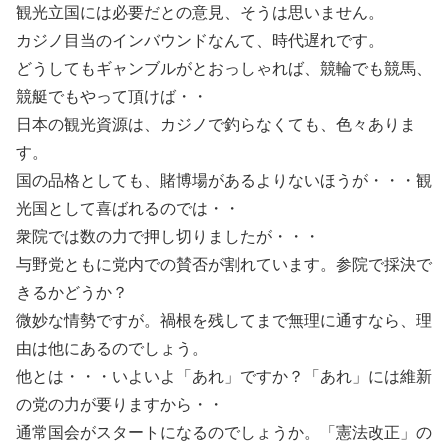
観光立国には必要だとの意見、そうは思いません。
カジノ目当のインバウンドなんて、時代遅れです。
どうしてもギャンブルがとおっしゃれば、競輪でも競馬、
競艇でもやって頂けば・・
日本の観光資源は、カジノで釣らなくても、色々ありま
す。
国の品格としても、賭博場があるよりないほうが・・・観
光国として喜ばれるのでは・・
衆院では数の力で押し切りましたが・・・
与野党ともに党内での賛否が割れています。参院で採決で
きるかどうか？
微妙な情勢ですが。禍根を残してまで無理に通すなら、理
由は他にあるのでしょう。
他とは・・・いよいよ「あれ」ですか？「あれ」には維新
の党の力が要りますから・・
通常国会がスタートになるのでしょうか。「憲法改正」の