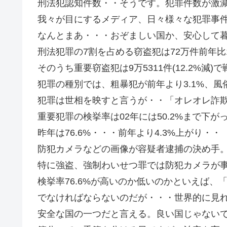
刑法犯認知件数・・そうです。犯罪件数が激
我々が目にするメディア、日々様々な犯罪事
なんとまあ・・・おぞましい国か、安心して
刑法犯罪の7割を占める窃盗犯は72万件前年比1
そのうち重要窃盗犯は9万5311件(12.2%減
犯罪の種別では、粗暴犯が前年より3.1%、風俗
犯罪は世相を映すと言うが・・「オレオレ詐欺
重要犯罪の検挙率は02年には50.2%まで下
昨年は76.6%・・・前年より4.3%上がり・・
防犯カメラなどの画像が容疑者逮捕の決め手
特に強盗、強制わいせつ罪では防犯カメラが
検挙率76.6%が高いのか低いのかといえば、「
でなければならないのだが・・・世界的に見
安全な国の一つだと言える。良い国じゃない