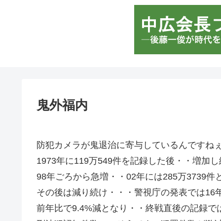
鬼外福内
防犯カメラが鬼退治に寄与しているんですね
1973年に119万549件を記録した後・・増加
98年ごろから急増・・02年には285万3739
その後は減り続け・・・警視庁の発表では16年は
前年比で9.4%減となり・・終戦直後の記録で