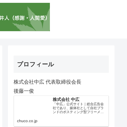
プロフィール
株式会社中広 代表取締役会長
後藤一俊
株式会社 中広
「中広」公式サイト｜総合広告会
社であり、媒体社として自社ブラ
ンドのポスティング型フリーメデ
ィア、ハッピーメディア®『地域み
っちゃく生活情報誌®』を全国で
chuco.co.jp
1100万部以上展開しています。