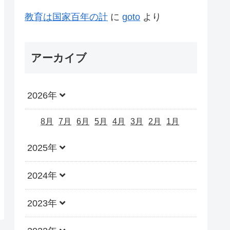
教育は国家百年の計
に
goto
より
アーカイブ
2026年
8月
7月
6月
5月
4月
3月
2月
1月
2025年
2024年
2023年