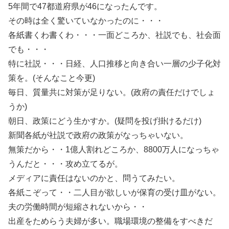
5年間で47都道府県が46になったんです。
その時は全く驚いていなかったのに・・・
各紙書くわ書くわ・・・一面どころか、社説でも、社会面
でも・・・
特に社説・・・日経、人口推移と向き合い一層の少子化対
策を。(そんなこと今更)
毎日、質量共に対策が足りない。(政府の責任だけでしょ
うか)
朝日、政策にどう生かすか。(疑問を投げ掛けるだけ)
新聞各紙が社説で政府の政策がなっちゃいない。
無策だから・・1億人割れどころか、8800万人になっちゃ
うんだと・・・攻め立てるが。
メディアに責任はないのかと、問うてみたい。
各紙こぞって・・二人目が欲しいが保育の受け皿がない。
夫の労働時間が短縮されないから・・
出産をためらう夫婦が多い。職場環境の整備をすべきだ