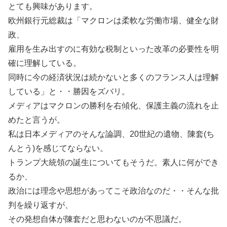
とても興味があります。
欧州銀行元総裁は「マクロンは柔軟な労働市場、健全な財
政、
雇用を生み出すのに有効な税制といった改革の必要性を明
確に理解している。
同時に今の経済状況は続かないと多くのフランス人は理解
している」と・・勝因をズバリ。
メディアはマクロンの勝利を右傾化、保護主義の流れを止
めたと言うが。
私は日本メディアのそんな論調、20世紀の遺物、陳套(ち
んとう)を感じてならない。
トランプ大統領の誕生についてもそうだ。素人に何ができ
るか、
政治には理念や思想があってこそ政治なのだ・・そんな批
判を繰り返すが、
その発想自体が陳套だと思わないのが不思議だ。