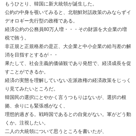
もうひとり、韓国に新大統領が誕生した。
公約の中身を覗いてみると、北朝鮮対話政策のみならずイ
デオロギー先行型の政権である。
経済公約の公務員80万人増・・・その財源を大企業の増
税で賄う。
非正規と正規格差の是正、大企業と中小企業の給与差の解
消を目指すとするが・・
果たして、社会主義的価値観であり発想で、経済成長を促
すことができるか。
経済の実態を理解していない左派政権の経済政策をじっく
り見てみたいところだ。
韓国民の選択にとやかく言うつもりはないが、選択の根
拠、余りにも緊張感がなく、
理想的過ぎる。戦時国であるとの自覚がない。軍がどう動
くか。注視したい。
二人の大統領について思うところを書いたが、