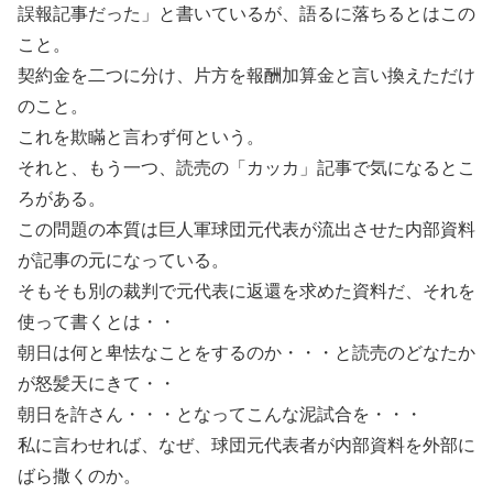
誤報記事だった」と書いているが、語るに落ちるとはこの
こと。
契約金を二つに分け、片方を報酬加算金と言い換えただけ
のこと。
これを欺瞞と言わず何という。
それと、もう一つ、読売の「カッカ」記事で気になるとこ
ろがある。
この問題の本質は巨人軍球団元代表が流出させた内部資料
が記事の元になっている。
そもそも別の裁判で元代表に返還を求めた資料だ、それを
使って書くとは・・
朝日は何と卑怯なことをするのか・・・と読売のどなたか
が怒髪天にきて・・
朝日を許さん・・・となってこんな泥試合を・・・
私に言わせれば、なぜ、球団元代表者が内部資料を外部に
ばら撒くのか。