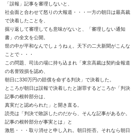
「誤報」記事を審理しないと、
社会面と合わせて怒りの大報道・・・一方の朝日は最高裁
で決着したことを、
掘り返して審理しても意味がないと、「審理しない通知
書」の全文を公開。
世の中が平和なんでしょうねぇ。天下の二大新聞がこんな
ことで・・・
この問題、司法の場に持ち込まれ「東京高裁は契約金報道
の名誉毀損を認め、
朝日に330万円の賠償を命ずる判決」で決着した。
ところが朝日は誤報で決着したと謝罪するどころか「判決
記事の根幹部分は、
真実だと認められた」と開き直る。
読売は「判決で敗訴したのだから、そんな記事があるか。
記事の根幹部分が事実とは」と
激怒・・・取り消せと申し入れ。朝日拒否。それなら朝日