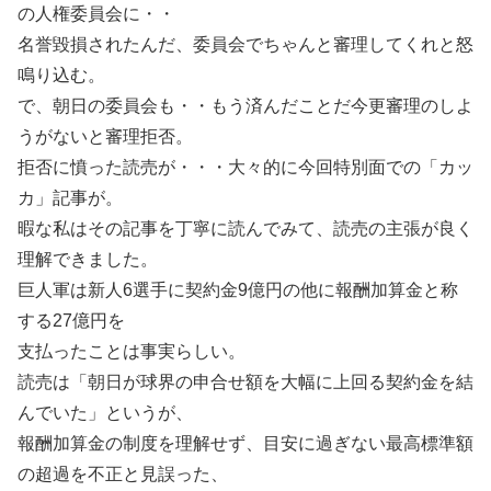
の人権委員会に・・
名誉毀損されたんだ、委員会でちゃんと審理してくれと怒
鳴り込む。
で、朝日の委員会も・・もう済んだことだ今更審理のしよ
うがないと審理拒否。
拒否に憤った読売が・・・大々的に今回特別面での「カッ
カ」記事が。
暇な私はその記事を丁寧に読んでみて、読売の主張が良く
理解できました。
巨人軍は新人6選手に契約金9億円の他に報酬加算金と称
する27億円を
支払ったことは事実らしい。
読売は「朝日が球界の申合せ額を大幅に上回る契約金を結
んでいた」というが、
報酬加算金の制度を理解せず、目安に過ぎない最高標準額
の超過を不正と見誤った、