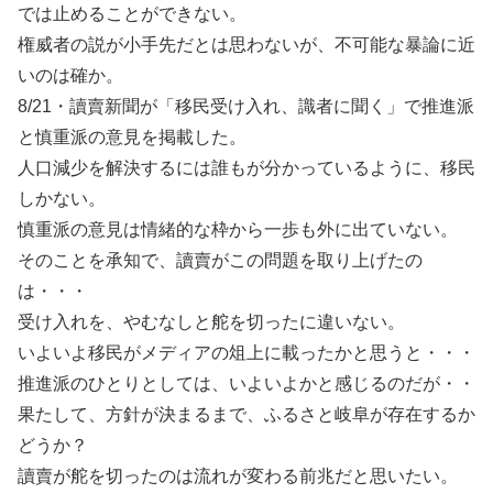
では止めることができない。
権威者の説が小手先だとは思わないが、不可能な暴論に近
いのは確か。
8/21・讀賣新聞が「移民受け入れ、識者に聞く」で推進派
と慎重派の意見を掲載した。
人口減少を解決するには誰もが分かっているように、移民
しかない。
慎重派の意見は情緒的な枠から一歩も外に出ていない。
そのことを承知で、讀賣がこの問題を取り上げたの
は・・・
受け入れを、やむなしと舵を切ったに違いない。
いよいよ移民がメディアの俎上に載ったかと思うと・・・
推進派のひとりとしては、いよいよかと感じるのだが・・
果たして、方針が決まるまで、ふるさと岐阜が存在するか
どうか？
讀賣が舵を切ったのは流れが変わる前兆だと思いたい。