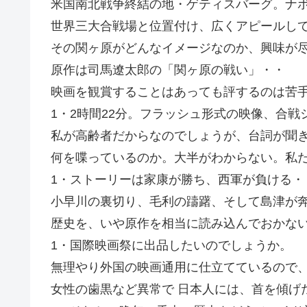
米国南北戦争終結の地・ゲティスバーグ。ナ
世界三大合戦場と位置付け、広くアピールし
その関ヶ原がどんなイメージなのか、興味が
原作は司馬遼太郎の「関ヶ原の戦い」・・
映画を観賞することはあっても評するのは苦
1・2時間22分。フラッシュ形式の映像、合
私が高齢者だからなのでしょうが、台詞が聞
何を喋っているのか。大半がわからない。私
1・ストーリーは家康が勝ち、西軍が負ける・
小早川の裏切り、毛利の躊躇、そして島津が
歴史を、いや原作を相当に読み込んでおかな
1・国際映画祭に出品したいのでしょうか。
無理やり外国の映画通用に仕立てているので
女性の歯黒など異常で 日本人には、首を傾げ