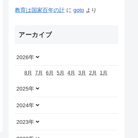
教育は国家百年の計
に
goto
より
アーカイブ
2026年
8月
7月
6月
5月
4月
3月
2月
1月
2025年
2024年
2023年