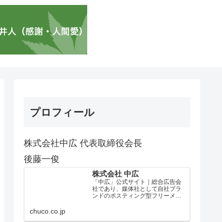
プロフィール
株式会社中広 代表取締役会長
後藤一俊
株式会社 中広
「中広」公式サイト｜総合広告会
社であり、媒体社として自社ブラ
ンドのポスティング型フリーメデ
ィア、ハッピーメディア®『地域み
っちゃく生活情報誌®』を全国で
chuco.co.jp
1100万部以上展開しています。