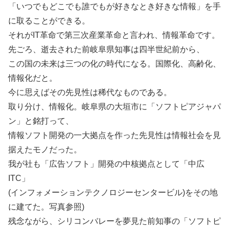
「いつでもどこでも誰でもが好きなとき好きな情報」を手
に取ることができる。
それがIT革命で第三次産業革命と言われ、情報革命です。
先ごろ、逝去された前岐阜県知事は四半世紀前から、
この国の未来は三つの化の時代になる。国際化、高齢化、
情報化だと。
今に思えばその先見性は稀代なものである。
取り分け、情報化。岐阜県の大垣市に「ソフトピアジャパ
ン」と銘打って、
情報ソフト開発の一大拠点を作った先見性は情報社会を見
据えたモノだった。
我が社も「広告ソフト」開発の中核拠点として「中広
ITC」
(インフォメーションテクノロジーセンタービル)をその地
に建てた。写真参照)
残念ながら、シリコンバレーを夢見た前知事の「ソフトピ