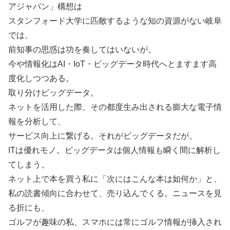
アジャパン」構想は
スタンフォード大学に匹敵するような知の資源がない岐阜
では、
前知事の思惑は功を奏してはいないが。
今や情報化はAI・IoT・ビッグデータ時代へとますます高
度化しつつある。
取り分けビッグデータ。
ネットを活用した際、その都度生み出される膨大な電子情
報を分析して、
サービス向上に繋げる。それがビッグデータだが。
ITは優れモノ。ビッグデータは個人情報も瞬く間に解析し
てしまう。
ネット上で本を買う私に「次にはこんな本は如何か」と、
私の読書傾向に合わせて、売り込んでくる。ニュースを見
る折にも、
ゴルフが趣味の私、スマホには常にゴルフ情報が挿入され