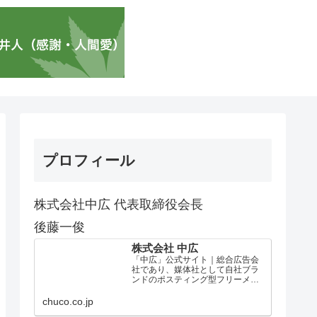
プロフィール
株式会社中広 代表取締役会長
後藤一俊
株式会社 中広
「中広」公式サイト｜総合広告会
社であり、媒体社として自社ブラ
ンドのポスティング型フリーメデ
ィア、ハッピーメディア®『地域み
っちゃく生活情報誌®』を全国で
chuco.co.jp
1100万部以上展開しています。