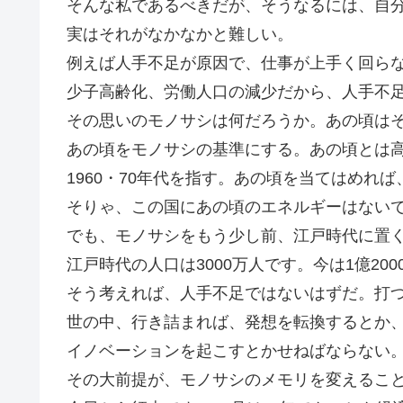
そんな私であるべきだが、そうなるには、自
実はそれがなかなかと難しい。
例えば人手不足が原因で、仕事が上手く回ら
少子高齢化、労働人口の減少だから、人手不
その思いのモノサシは何だろうか。あの頃は
あの頃をモノサシの基準にする。あの頃とは
1960・70年代を指す。あの頃を当てはめれ
そりゃ、この国にあの頃のエネルギーはない
でも、モノサシをもう少し前、江戸時代に置
江戸時代の人口は3000万人です。今は1億200
そう考えれば、人手不足ではないはずだ。打
世の中、行き詰まれば、発想を転換するとか
イノベーションを起こすとかせねばならない
その大前提が、モノサシのメモリを変えるこ