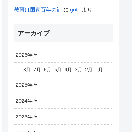
教育は国家百年の計
に
goto
より
アーカイブ
2026年
8月
7月
6月
5月
4月
3月
2月
1月
2025年
2024年
2023年