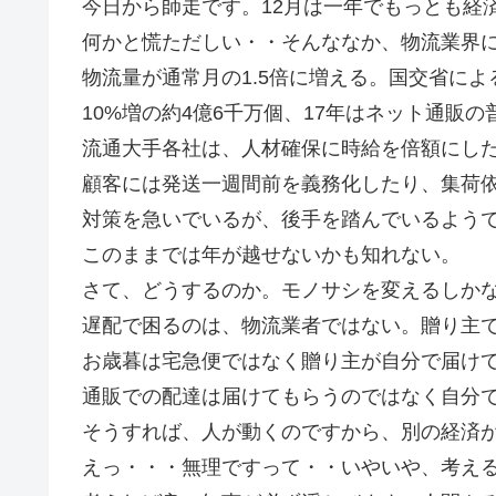
今日から師走です。12月は一年でもっとも経
何かと慌ただしい・・そんななか、物流業界
物流量が通常月の1.5倍に増える。国交省によ
10%増の約4億6千万個、17年はネット通販
流通大手各社は、人材確保に時給を倍額にし
顧客には発送一週間前を義務化したり、集荷
対策を急いでいるが、後手を踏んでいるよう
このままでは年が越せないかも知れない。
さて、どうするのか。モノサシを変えるしか
遅配で困るのは、物流業者ではない。贈り主
お歳暮は宅急便ではなく贈り主が自分で届け
通販での配達は届けてもらうのではなく自分
そうすれば、人が動くのですから、別の経済
えっ・・・無理ですって・・いやいや、考え