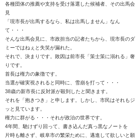
各種団体の推薦や支持を受け落選した候補者、その出馬会
見
「現市長が出馬するなら、私は出馬しません」なん
て・・・
そんな出馬会見に、市政担当の記者たちから、現市長のダ
ミーではねぇと失笑が漏れた。
それで、決まりです。敗因は前市長「策士策に溺れる」奢
りです。
首長は権力の象徴です。
当選が確実視されると同時に、雪崩を打って・・・
38歳の新市長に反対派が殺到したと聞きます。
それを「抱きつき」と申します。しかし、市民はそれもジ
ッと見ています。
権力に群がる・・・それが政治の世界です。
4年間、馳けずり回って、書き込んだ真っ黒なノートを
片時も離さず、岐阜市の繁栄ために、邁進して欲しいと願