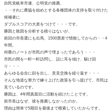
自民党岐阜市連、公明党の推薦、
・・それに農協を始めとする各種団体の支持を取り付けた
候補者に
ダブルスコアの大差をつけて・・・です。
勝因と敗因を分析する積りはないが、
前回の市長選にも出馬、1500票差で惜敗してからの・・4
年間。
何冊のノートが市民の声で埋まったであろう・・・
市民の間を一軒一軒訪問し、話に耳を傾け、駆け回
り・・・
あらゆる会合に顔を出し、意見交換を繰り返す・・・
そんな地道な努力で練り上げた政策を引っ提げて。市民は
見ているのです。
勝因は、4年間真面目に活動を続けたことです。
前市長はなぜ、彼を推薦しなかったのか。
理由は簡単で5期目を最後まで模索していたからです。