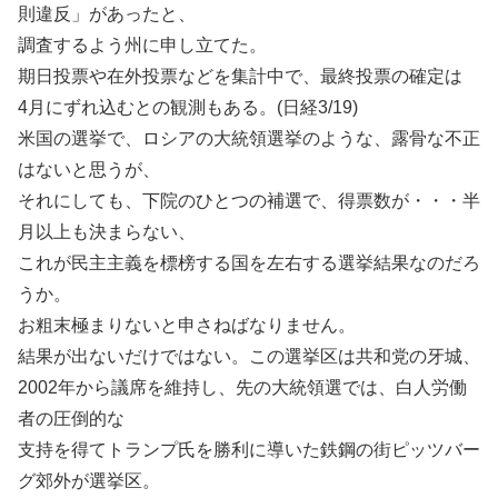
則違反」があったと、
調査するよう州に申し立てた。
期日投票や在外投票などを集計中で、最終投票の確定は
4月にずれ込むとの観測もある。(日経3/19)
米国の選挙で、ロシアの大統領選挙のような、露骨な不正
はないと思うが、
それにしても、下院のひとつの補選で、得票数が・・・半
月以上も決まらない、
これが民主主義を標榜する国を左右する選挙結果なのだろ
うか。
お粗末極まりないと申さねばなりません。
結果が出ないだけではない。この選挙区は共和党の牙城、
2002年から議席を維持し、先の大統領選では、白人労働
者の圧倒的な
支持を得てトランプ氏を勝利に導いた鉄鋼の街ピッツバー
グ郊外が選挙区。