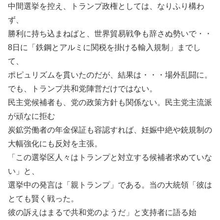
中間選挙を控え、トランプ政権としては、なりふり構わ
ず、
勝利に持ち込まねばと、世界貿易戦争も辞さぬ勢いで・・
8日に「鉄鋼とアルミに関税を掛ける輸入規制」までし
て、
ポピュリズムを貫いたのだが、結果は・・・場外乱闘に。
でも、トランプ共和党陣営だけではない。
民主党候補者も、党の政策方針も関係ない。民主党主流派
が頑なに拒む
炭鉱労働者の年金保証も容認すれば、妊娠中絶や銃規制の
大幅強化にも反対を主張。
「この選挙区人々はトランプと対立する候補者求めていな
い」と、
選挙中の発言は「親トランプ」である。当の大統領「彼は
とても賢く戦った。
彼の訴えはまるで共和党のようだ」と支持者に語る始