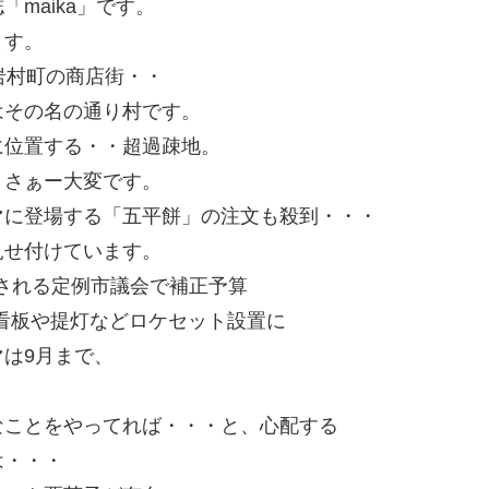
maika」です。
ます。
岩村町の商店街・・
はその名の通り村です。
に位置する・・超過疎地。
、さぁー大変です。
マに登場する「五平餅」の注文も殺到・・・
見せ付けています。
される定例市議会で補正予算
の看板や提灯などロケセット設置に
は9月まで、
なことをやってれば・・・と、心配する
は・・・