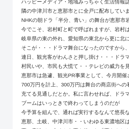
ハッピーメディア・地域みっちゃく生活情報誌「
隣の中津川市と恵那市とに全戸に配布してい
NHKの朝ドラ「半分、青い」の舞台が恵那市
今でこそ、岩村町と町で呼ばれますが、岩村
岐阜県の東の外れ、愛知県の東北から更に北
そこが・・・ドラマ舞台になったのですから
連日、観光客がわんさと押し掛け・・・ドラ
村民いや、市民も大慌て・・テレビの威力を
恵那市は急遽、観光PR事業として、今月開催
700万円を計上、300万円は舞台の商店街へ
充てる見通しだとか。私に言わせれば、ドラマ
ブームはいっときで終わってしまうのだが
今予算を組んで、通れば実行するなんて悠長
恵那、土岐、中津川市・・いわゆる東濃地区