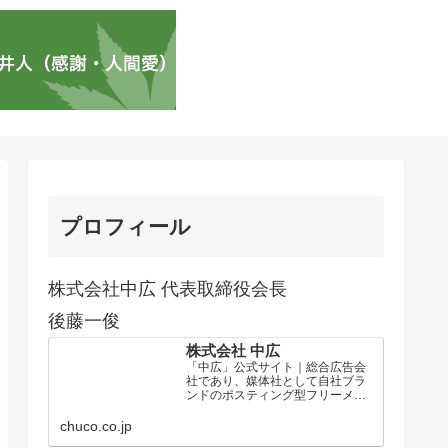
プロフィール
株式会社中広 代表取締役会長
後藤一俊
株式会社 中広
「中広」公式サイト｜総合広告会
社であり、媒体社として自社ブラ
ンドのポスティング型フリーメデ
ィア、ハッピーメディア®『地域み
っちゃく生活情報誌®』を全国で
chuco.co.jp
1100万部以上展開しています。