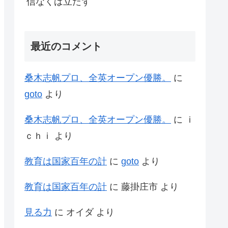
信なくば立たず
最近のコメント
桑木志帆プロ、全英オープン優勝。
に
goto
より
桑木志帆プロ、全英オープン優勝。
に
ｉ
ｃｈｉ
より
教育は国家百年の計
に
goto
より
教育は国家百年の計
に
藤掛庄市
より
見る力
に
オイダ
より