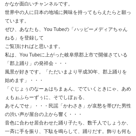
かなか面白いチャンネルです。
世界中の人に日本の地域に興味を持ってもらえたらと願っ
ています。
ぜひ、あなたも、You Tubeの「ハッピーメディアちゃん
ねる」を登録して
ご覧頂ければと思います。
私は、You Tubeに上がった岐阜県郡上市で開催さている
「郡上踊り」の発祥会・・・
風景が好きです。「ただいまより平成30年、郡上踊りを
始めます」・・・
「ぐじょぅのなーぁはちまぁん、でていくときにゃ、あめ
ぇもぉふらーずぅに、そでしぼぉる、
あそんでせ」・・・民謡「かわさき」が哀愁を帯びた男性
の渋い声が屋台の上から響く・・・
音色に合わせ居合わせた踊り子たち、数千人でしょうか、
一斉に手を振り、下駄を鳴らして、踊りだす。飾りも何も