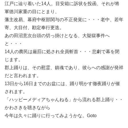
江戸に辿り着いた14人。目安箱に訴状を投函、それが将
軍徳川家重の目にとまり、
藩主改易、幕府中枢部関与の不正発覚に・・・老中、若年
寄、大目付、勘定奉行更迭。
あの田沼意次台頭の切っ掛けとなる、大疑獄事件へ
と・・・
14人の農民は厳罰に処され全員斬首・・・悲劇で幕を閉
じます。
郡上踊りは、その慰霊、鎮魂であり、彼らへの感謝が発祥
だと言われます。
13日から16日までのお盆には、踊り明かす徹夜踊りが催
されます。
「ハッピーメディアちゃんねる」から流れる郡上踊り・・
かわさきを聴きながら
今年は久々に踊りに行ってみようかな。Goto