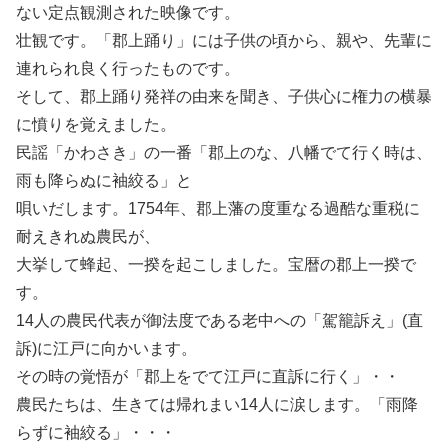
ない定点観測された映像です。
壮観です。「郡上踊り」には子供の頃から、親や、先輩に
連れられ良く行ったものです。
そして、郡上踊り発祥の由来を聞き、子供心に権力の横暴
に憤りを覚えました。
民謡「かわさき」の一番「郡上のな、八幡でて行く時は、
雨も降らぬに袖絞る」と
唄いだします。1754年、郡上藩の度重なる過酷な重税に
耐えきれぬ農民が、
大挙して蜂起、一揆を起こしました。宝暦の郡上一揆で
す。
14人の農民代表が御法度である老中への「駕籠訴え」(直
訴)に江戸に向かいます。
その時の覚悟が「郡上をでて江戸に直訴に行く」・・
農民たちは、生きては帰れまい14人に涙します。「雨降
らずに袖絞る」・・・