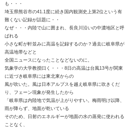
も・・・
埼玉県熊谷市の41.1度に続き国内観測史上第2位という有
難くない記録が話題に・・
なぜ・・・内陸で山に囲まれ、長良川沿いの中濃地区と呼
ばれる
小さな町が軒並みに高温を記録するのか？過去に岐阜県が
高温地帯などと
全国ニュースになったことなどないのに。
気象学の大学教授曰く・・・8日の高温は台風13号が関東
に近づき岐阜県には東北東からの
風が吹いた。風は日本アルプスを越え岐阜県に吹きくだ
り、フェーン現象が発生したから
「岐阜県は内陸地で気温が上がりやすい。梅雨明け以降、
雨が降らず、地面が乾いている
そのため、日射のエネルギーが地面の水の蒸発に使われる
ことなく、