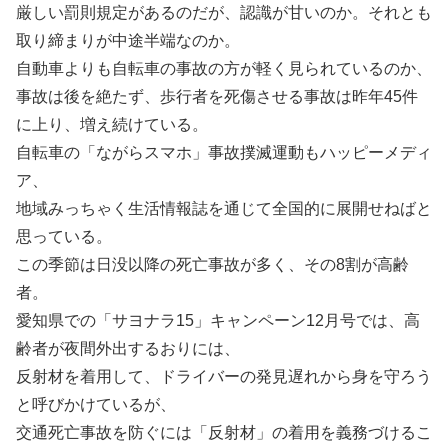
厳しい罰則規定があるのだが、認識が甘いのか。それとも
取り締まりが中途半端なのか。
自動車よりも自転車の事故の方が軽く見られているのか、
事故は後を絶たず、歩行者を死傷させる事故は昨年45件
に上り、増え続けている。
自転車の「ながらスマホ」事故撲滅運動もハッピーメディ
ア、
地域みっちゃく生活情報誌を通じて全国的に展開せねばと
思っている。
この季節は日没以降の死亡事故が多く、その8割が高齢
者。
愛知県での「サヨナラ15」キャンペーン12月号では、高
齢者が夜間外出するおりには、
反射材を着用して、ドライバーの発見遅れから身を守ろう
と呼びかけているが、
交通死亡事故を防ぐには「反射材」の着用を義務づけるこ