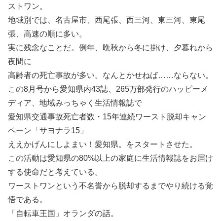
ストワン。
地域別では、名古屋市、西尾張、西三河、東三河、東尾
張、高速の順に多い。
実に残念なことだ。例年、晩秋から冬に掛け、夕暮れから
夜間に
高齢者の死亡事故が多い。なんとかせねば……ならない。
この8月号から愛知県内43誌、265万部発行のハッピーメ
ディア、地域みっちゃく生活情報誌で
愛知県交通事故死亡者数・15年連続ワースト脱却キャン
ペーン「サヨナラ15」
ええかげんにしよまい！愛知県。をスタートさせた。
この活動は愛知県の80%以上の家庭に生活情報誌をお届け
する使命だと考えている。
ワーストワンという不名誉から脱却するまでやり続ける覚
悟である。
「自転車王国」オランダの話。