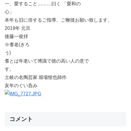
一、愛すること………曰く 「愛和の
心」
本年も旧に倍するご指導、ご鞭撻お願い致します。
2019年 元旦
後藤一俊拝
※耆老(きろ
う)
耆とは年老いて博識で徳の高い人の意で
す。
土岐の名陶芸家 堀場惺也師作
亥年のぐい呑み
コメント