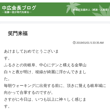
笑門来福
2019/01/01 5:33:35 AM
あけましておめでとうございま
す。
ふるさとの街岐阜、中心にデンと構える金華山
白々と夜が明け、稜線が綺麗に浮かんできまし
た。
毎朝ウォーキングに出発する前に、頂きに聳える岐阜城に
向かって合掌するのですが。
さすがに今日は、いつも以上に神々しく感じま
す。