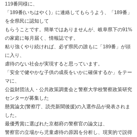
119番同様に、
「189番(いちはやく)」に連絡してもらうよう、「189番」
を全県民に認知して
もらうことです。簡単ではありませんが、岐阜県下の91%
の家庭に毎月届く、情報誌です。
粘り強くやり続ければ、必ず県民の誰もに「189番」が頭
に入り、
虐待のない社会が実現すると思っています。
「安全で健やかな子供の成長をいかに確保するか」をテー
マに、
公益財団法人・公共政策調査会と警察大学校警察政策研究
センターが募集した
懸賞論文(警察庁、読売新聞後援)の入選作品が発表されま
した。
最優秀賞に選ばれた京都府の警察官の論文は、
警察官の立場から児童虐待の原因を分析し、現実的で説得