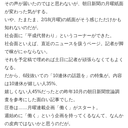
その声が届いたのではと思わないが、朝日新聞の月曜紙面
が変わった気がする。
いや、たまたま、2/18(月曜)の紙面がそう感じただけかも
知れないのだが。
社会面に「平成代替わり」というコーナーができた。
社会面といえば、直近のニュースを扱うページ。記者が脚
で稼がにゃならない。
それを予定稿で埋めれば土日に記者が頑張らなくてもよく
なる。
だから、6段抜いての「10連休の話題を」の特集が。内容
は10連休が嬉しい人35%、
嬉しくない人45%だったとの昨年10月の朝日新聞世論調
査を参考にした面白い記事でした。
圧巻は……月曜連載企画「働く」がスタート。
週始めに「働く」という企画を持ってくるなんて、なんか
の皮肉ではないかと思うのだが。