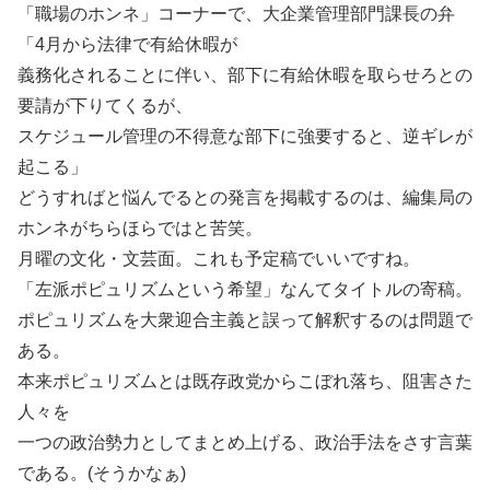
「職場のホンネ」コーナーで、大企業管理部門課長の弁
「4月から法律で有給休暇が
義務化されることに伴い、部下に有給休暇を取らせろとの
要請が下りてくるが、
スケジュール管理の不得意な部下に強要すると、逆ギレが
起こる」
どうすればと悩んでるとの発言を掲載するのは、編集局の
ホンネがちらほらではと苦笑。
月曜の文化・文芸面。これも予定稿でいいですね。
「左派ポピュリズムという希望」なんてタイトルの寄稿。
ポピュリズムを大衆迎合主義と誤って解釈するのは問題で
ある。
本来ポピュリズムとは既存政党からこぼれ落ち、阻害さた
人々を
一つの政治勢力としてまとめ上げる、政治手法をさす言葉
である。(そうかなぁ)