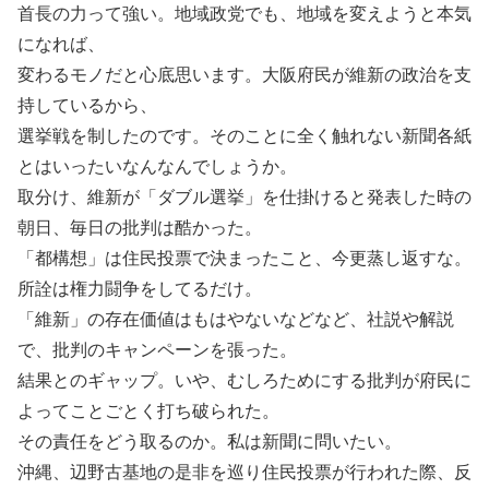
首長の力って強い。地域政党でも、地域を変えようと本気
になれば、
変わるモノだと心底思います。大阪府民が維新の政治を支
持しているから、
選挙戦を制したのです。そのことに全く触れない新聞各紙
とはいったいなんなんでしょうか。
取分け、維新が「ダブル選挙」を仕掛けると発表した時の
朝日、毎日の批判は酷かった。
「都構想」は住民投票で決まったこと、今更蒸し返すな。
所詮は権力闘争をしてるだけ。
「維新」の存在価値はもはやないなどなど、社説や解説
で、批判のキャンペーンを張った。
結果とのギャップ。いや、むしろためにする批判が府民に
よってことごとく打ち破られた。
その責任をどう取るのか。私は新聞に問いたい。
沖縄、辺野古基地の是非を巡り住民投票が行われた際、反