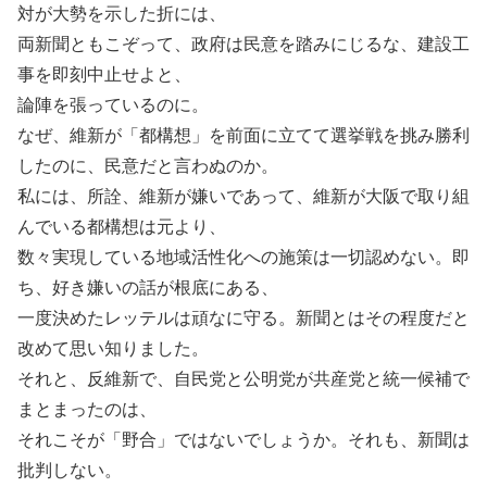
対が大勢を示した折には、
両新聞ともこぞって、政府は民意を踏みにじるな、建設工
事を即刻中止せよと、
論陣を張っているのに。
なぜ、維新が「都構想」を前面に立てて選挙戦を挑み勝利
したのに、民意だと言わぬのか。
私には、所詮、維新が嫌いであって、維新が大阪で取り組
んでいる都構想は元より、
数々実現している地域活性化への施策は一切認めない。即
ち、好き嫌いの話が根底にある、
一度決めたレッテルは頑なに守る。新聞とはその程度だと
改めて思い知りました。
それと、反維新で、自民党と公明党が共産党と統一候補で
まとまったのは、
それこそが「野合」ではないでしょうか。それも、新聞は
批判しない。