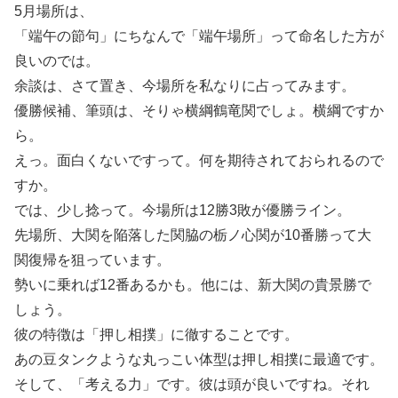
5月場所は、
「端午の節句」にちなんで「端午場所」って命名した方が
良いのでは。
余談は、さて置き、今場所を私なりに占ってみます。
優勝候補、筆頭は、そりゃ横綱鶴竜関でしょ。横綱ですか
ら。
えっ。面白くないですって。何を期待されておられるので
すか。
では、少し捻って。今場所は12勝3敗が優勝ライン。
先場所、大関を陥落した関脇の栃ノ心関が10番勝って大
関復帰を狙っています。
勢いに乗れば12番あるかも。他には、新大関の貴景勝で
しょう。
彼の特徴は「押し相撲」に徹することです。
あの豆タンクような丸っこい体型は押し相撲に最適です。
そして、「考える力」です。彼は頭が良いですね。それ