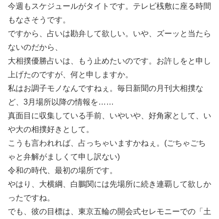
今週もスケジュールがタイトです。テレビ桟敷に座る時間
もなさそうです。
ですから、占いは勘弁して欲しい。いや、ズーッと当たら
ないのだから、
大相撲優勝占いは、もう止めたいのです。お許しをと申し
上げたのですが、何と申しますか。
私はお調子モノなんですねぇ。毎日新聞の月刊大相撲な
ど、3月場所以降の情報を……
真面目に収集している手前、いやいや、好角家として、い
や大の相撲好きとして。
こうも言われれば、占っちゃいますかねぇ。(ごちゃごち
ゃと弁解がましくて申し訳ない)
令和の時代、最初の場所です。
やはり、大横綱、白鵬関には先場所に続き連覇して欲しか
ったですね。
でも、彼の目標は、東京五輪の開会式セレモニーでの「土