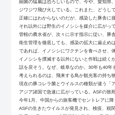
細菌の猛威は恐ろしいもので、今や、愛知県
ジワジワ飛び火している。これまた、どうし
正確にはわからないのだが、感染した豚舎に
それ以外には野生のイノシシを媒介に広がっ
管轄の農水省が、次々に示す指示に従い、豚
衛生管理を徹底しても、感染の拡大に歯止め
であれば、イノシシにワクチンを食べさせ、
イノシシを撲滅する以外にないと作戦は続く
話を戻そう。なぜ、岐阜なのか。30年も40
考えられるのは、飛来する鳥か観光客の持ち
現在の豚コレラ菌とウイルスの種類が違う「アフ
アジア諸国で急速に広がっている。ASFの致死
今年1月、中国からの旅客機でセントレアに降
ASFの生きたウイルスが発見され、検疫、税