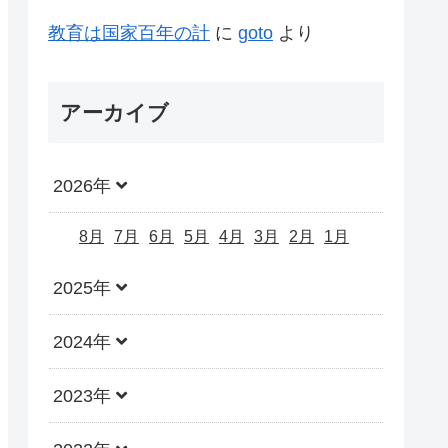
教育は国家百年の計
に
goto
より
アーカイブ
2026年
8月
7月
6月
5月
4月
3月
2月
1月
2025年
2024年
2023年