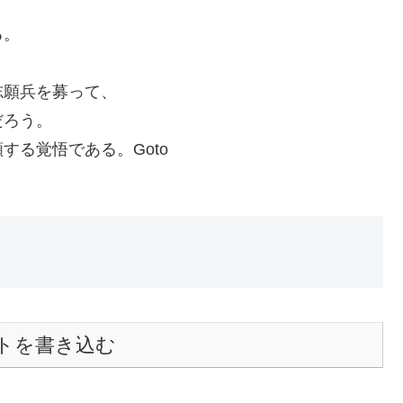
る。
志願兵を募って、
だろう。
る覚悟である。Goto
トを書き込む