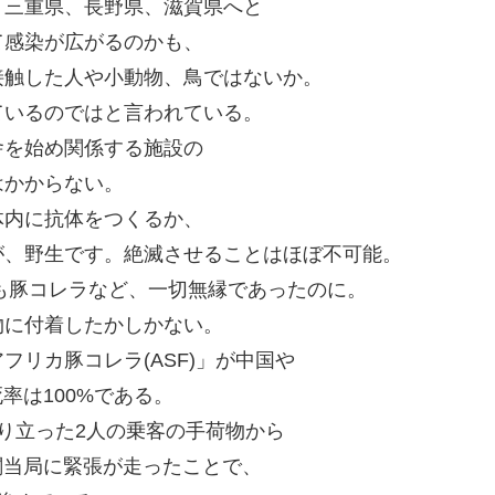
、三重県、長野県、滋賀県へと
て感染が広がるのかも、
接触した人や小動物、鳥ではないか。
ているのではと言われている。
舎を始め関係する施設の
はかからない。
体内に抗体をつくるか、
が、野生です。絶滅させることはほぼ不可能。
年も豚コレラなど、一切無縁であったのに。
物に付着したかしかない。
リカ豚コレラ(ASF)」が中国や
率は100%である。
り立った2人の乗客の手荷物から
関当局に緊張が走ったことで、