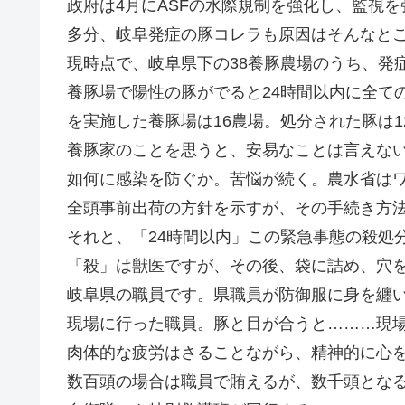
政府は4月にASFの水際規制を強化し、監視
多分、岐阜発症の豚コレラも原因はそんなと
現時点で、岐阜県下の38養豚農場のうち、発
養豚場で陽性の豚がでると24時間以内に全て
を実施した養豚場は16農場。処分された豚は12
養豚家のことを思うと、安易なことは言えな
如何に感染を防ぐか。苦悩が続く。農水省は
全頭事前出荷の方針を示すが、その手続き方
それと、「24時間以内」この緊急事態の殺処
「殺」は獣医ですが、その後、袋に詰め、穴
岐阜県の職員です。県職員が防御服に身を纏
現場に行った職員。豚と目が合うと………現
肉体的な疲労はさることながら、精神的に心
数百頭の場合は職員で賄えるが、数千頭とな