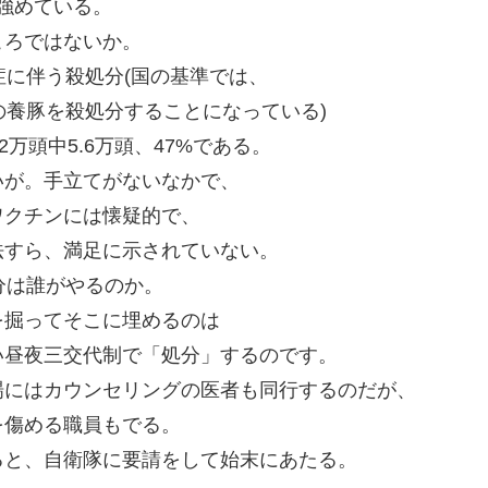
を強めている。
ころではないか。
症に伴う殺処分(国の基準では、
の養豚を殺処分することになっている)
万頭中5.6万頭、47%である。
いが。手立てがないなかで、
ワクチンには懐疑的で、
法すら、満足に示されていない。
分は誰がやるのか。
を掘ってそこに埋めるのは
い昼夜三交代制で「処分」するのです。
場にはカウンセリングの医者も同行するのだが、
を傷める職員もでる。
ると、自衛隊に要請をして始末にあたる。