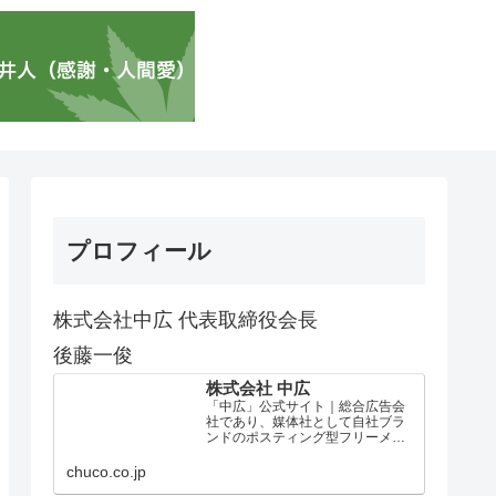
プロフィール
株式会社中広 代表取締役会長
後藤一俊
株式会社 中広
「中広」公式サイト｜総合広告会
社であり、媒体社として自社ブラ
ンドのポスティング型フリーメデ
ィア、ハッピーメディア®『地域み
っちゃく生活情報誌®』を全国で
chuco.co.jp
1100万部以上展開しています。