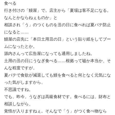
食べる
行き付けの「鰻屋」で。店主から「夏場は客不足になる。
なんとかならねぇものか」と
相談され「う」のつくものを丑の日に食べれば夏バテ防止
になると……
鰻屋の店先に「本日土用丑の日」という貼り紙をしてブー
ムになったとか。
源内さんって広告屋になっても通用しましたね。
土用の丑の日にうなぎ食べる……根拠って嘘か本当か、そ
んな程度ですが、
夏バテで食欲が減退しても鰻を食べると何となく元気にな
った気がしますから、
不思議ですね。
でも、昨今、うなぎは高級食材です。食べるには、財布と
相談しながら、
覚悟が入りますねぇ。そんなで「う」がつく食べ物なら