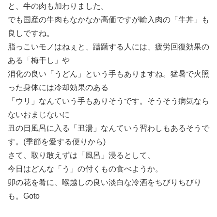
と、牛の肉も加わりました。
でも国産の牛肉もなかなか高価ですが輸入肉の「牛丼」も
良しですね。
脂っこいモノはねぇと、躊躇する人には、疲労回復効果の
ある「梅干し」や
消化の良い「うどん」という手もありますね。猛暑で火照
った身体には冷却効果のある
「ウリ」なんていう手もありそうです。そうそう病気なら
ないおまじないに
丑の日風呂に入る「丑湯」なんていう習わしもあるそうで
す。(季節を愛する便りから)
さて、取り敢えずは「風呂」浸るとして、
今日はどんな「う」の付くもの食べようか。
卯の花を肴に、喉越しの良い淡白な冷酒をちびりちびり
も。Goto