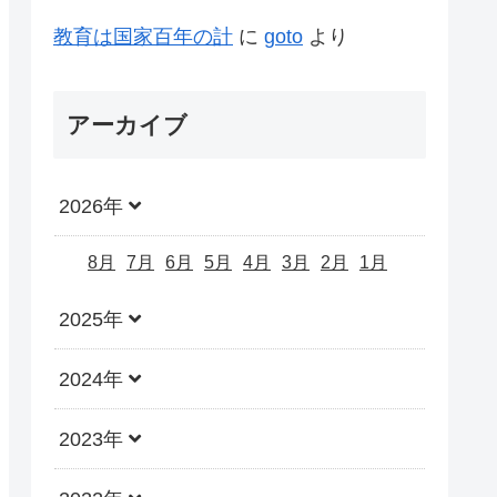
教育は国家百年の計
に
goto
より
アーカイブ
2026年
8月
7月
6月
5月
4月
3月
2月
1月
2025年
2024年
2023年