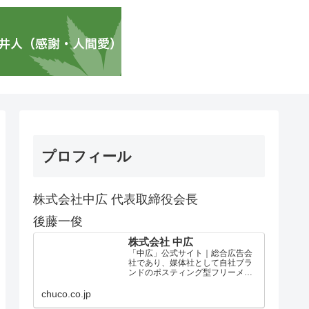
プロフィール
株式会社中広 代表取締役会長
後藤一俊
株式会社 中広
「中広」公式サイト｜総合広告会
社であり、媒体社として自社ブラ
ンドのポスティング型フリーメデ
ィア、ハッピーメディア®『地域み
っちゃく生活情報誌®』を全国で
chuco.co.jp
1100万部以上展開しています。