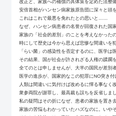
改正と、家族への補償の具体策を定めた法整
安倍首相がハンセン病家族原告団に深々と頭
これはこれで最悪を免れたとの思いと……
なぜ、ハンセン病患者の名誉が回復された国
家族の「社会的差別」のことを考えなかった
時にして歴史は今から思えば悲惨な間違いを
「らい菌」の感染性を否定するのに、医学は
その結果、国が社会が許されざる人権の蹂躙
全てのとは申しませんが、大半の国民が差別
医学の進歩が、国家的なこの犯罪にNO突き付
人類は間違いに気付けば改めるに憚る事なく
衆参両院が謝罪し、最高裁も誤ちを反省しま
私の疑問はその折になぜ、患者の家族を置き
家族の苦悩もわかっていたハズなのに。いや