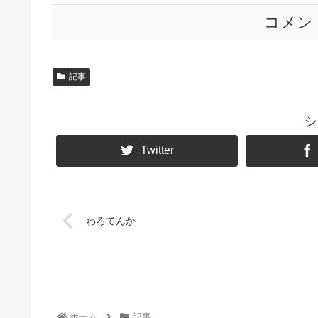
コメン
記事
シ
Twitter
わろてんか
ホーム
記事