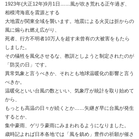
1923年(大正12年)9月1日……風が吹き荒れる正午過ぎ、
相模湾海底を震源とする
大地震が関東全域を襲います。地震による火災は折からの
風に煽られ燃え広がり、
死者、行方不明者10万人を超す未曾有の大被害をもたら
しました。
その犠牲を風化させるな、教訓としようと制定されたのが
「防災の日」です。
異常気象と言うべきか、それとも地球温暖化の影響と言う
べきか。
温暖化といい台風の数といい、気象庁が統計を取り始めて
から、
もっとも高温の日々が続くとか……矢継ぎ早に台風が発生
するとか、
集中豪雨、ゲリラ豪雨にみまわれるようになりました。
歳時記よれば日本各地では「風を鎮め」豊作の祈願が催さ