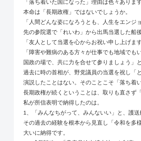
「落ち着いた国になった」理由は色々ありま
本命は「長期政権」ではないでしょうか。
「人間どんな姿になろうとも、人生をエンジ
先の参院選で「れいわ」から出馬当選した船
「友人として当選を心からお祝い申し上げま
「障害や難病のある方々が仕事でも地域でも
国政の場で、共に力を合せて参りましょう」
過去に時の首相が、野党議員の当選を祝し「
演説したことはない。そのことこそ「落ち着
長期政権が続くということは、取りも直さず
私が所信表明で納得したのは。
1、「みんなちがって、みんないい」と、護送
その過去の経験を根本から見直し「令和を多
大いに納得です。