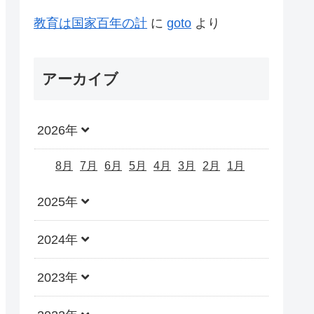
教育は国家百年の計
に
goto
より
アーカイブ
2026年
8月
7月
6月
5月
4月
3月
2月
1月
2025年
2024年
2023年