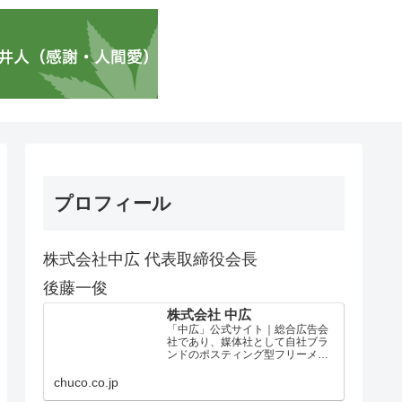
プロフィール
株式会社中広 代表取締役会長
後藤一俊
株式会社 中広
「中広」公式サイト｜総合広告会
社であり、媒体社として自社ブラ
ンドのポスティング型フリーメデ
ィア、ハッピーメディア®『地域み
っちゃく生活情報誌®』を全国で
chuco.co.jp
1100万部以上展開しています。