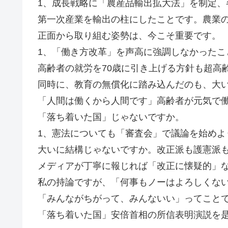
1、成長戦略に「農産品輸出拡大法」を制定、
第一次産業を輸出の柱にしたことです。農業の
正面から取り組む姿勢は、今こそ重要です。
1、「働き方改革」を声高に強調しなかったこ
高齢者の就労を70歳に引き上げる方針も超高
同時に、教育の無償化に踏み込んだのも、大
「人間は働くから人間です」高齢者が元気で
「落ち着いた国」じゃないですか。
1、憲法についても「審査会」で議論を始めよ
大いに結構じゃないですか。改正派も護憲派
メディアが丁寧に報じれば「改正に懐疑的」
私の持論ですが、「何事もノーはよろしくな
「みんながちがって、みんないい」ってこと
「落ち着いた国」安倍首相の所信表明演説を是と