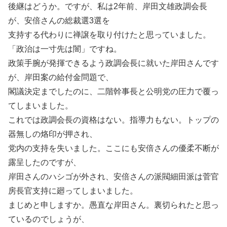
後継はどうか。ですが、私は2年前、岸田文雄政調会長
が、安倍さんの総裁選3選を
支持する代わりに禅譲を取り付けたと思っていました。
「政治は一寸先は闇」ですね。
政策手腕が発揮できるよう政調会長に就いた岸田さんです
が、岸田案の給付金問題で、
閣議決定までしたのに、二階幹事長と公明党の圧力で覆っ
てしまいました。
これでは政調会長の資格はない。指導力もない。トップの
器無しの烙印が押され、
党内の支持を失いました。ここにも安倍さんの優柔不断が
露呈したのですが、
岸田さんのハシゴが外され、安倍さんの派閥細田派は菅官
房長官支持に廻ってしまいました。
まじめと申しますか。愚直な岸田さん。裏切られたと思っ
ているのでしょうが、