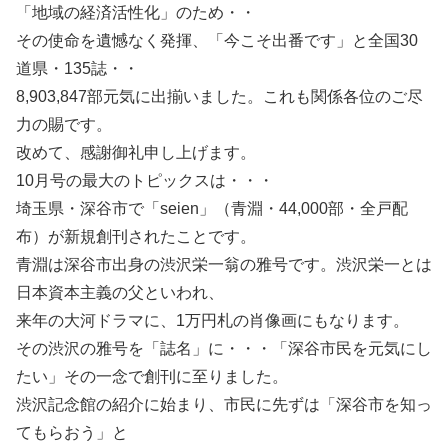
「地域の経済活性化」のため・・
その使命を遺憾なく発揮、「今こそ出番です」と全国30
道県・135誌・・
8,903,847部元気に出揃いました。これも関係各位のご尽
力の賜です。
改めて、感謝御礼申し上げます。
10月号の最大のトピックスは・・・
埼玉県・深谷市で「seien」（青淵・44,000部・全戸配
布）が新規創刊されたことです。
青淵は深谷市出身の渋沢栄一翁の雅号です。渋沢栄一とは
日本資本主義の父といわれ、
来年の大河ドラマに、1万円札の肖像画にもなります。
その渋沢の雅号を「誌名」に・・・「深谷市民を元気にし
たい」その一念で創刊に至りました。
渋沢記念館の紹介に始まり、市民に先ずは「深谷市を知っ
てもらおう」と