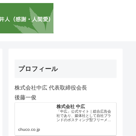
プロフィール
株式会社中広 代表取締役会長
後藤一俊
株式会社 中広
「中広」公式サイト｜総合広告会
社であり、媒体社として自社ブラ
ンドのポスティング型フリーメデ
ィア、ハッピーメディア®『地域み
っちゃく生活情報誌®』を全国で
chuco.co.jp
1100万部以上展開しています。