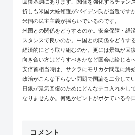
回復基調にあります。関係を強化するチャン
折しも米国大統領選がバイデン氏が当選です
米国の民主主義が揺らいでいるのです。
米国との関係をどうするのか。安全保障・経
スタンスで良いのか。中国との関係をどうす
経済的にどう取り組むのか。更には景気が回
向き合い方はどうすべきかなど国会は論じる
安倍首相当時は、サクラにモリカケ問題に終
政治がこんな下らない問題で国論を二分して
日銀が景気回復のためにどんなテコ入れをし
なりませんか。何処かピントがボケている今日
コメント