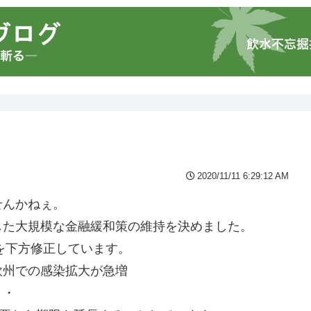
2020/11/11 6:29:12 AM
せんかねぇ。
した大規模な金融緩和策の維持を決めました。
しを下方修正しています。
欧州での感染拡大が急増
・・