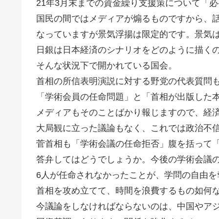
21年3月末までの資金繰り支援策について「
国民の間ではメディアが煽るものですから、話
なっていますが景気浮揚は限定的です。景気
日銀は日本経済のシナリオをどのように描く
そんな状況下で開かれている国会。
首相の所信表明演説に対する野党の代表質問
「学術会員の任命問題」と「首相が出版した
メディアもそのことばかり報じますので、経
大局観に立った議論もなく、これでは政治不
菅首相も「学術会議の任命拒否」腹を括って
答弁してはどうでしょうか。今後の学術会議
6人が任命されなかったことが、学問の自由を
首相を攻め立てて、時間を浪費するもの如何
今議論をしなければならないのは、中国やア