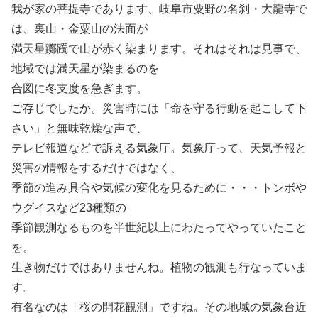
我が家の菩提寺であります、岐阜市粟野の名刹・大龍寺で
は、裏山・金粟山の法面が
満天星躑躅で山が赤く染まります。それはそれは見事で、
地域では満天星が染まるのを
合図に冬支度を急ぎます。
ご存じでしたか。災害時には「命を守る行動を起こして下
さい」と無味乾燥な声で、
テレビ報道などで訴える気象庁。気象庁って、天気予報と
災害の情報をするだけではなく、
季節の進み具合や気候の変化を見るために・・・トンボや
ウグイスなど23種類の
季節観測なるものを半世紀以上にわたってやっていたこと
を。
生き物だけではありませんね。植物の観測も行なっていま
す。
有名なのは「桜の開花観測」ですね。その地域の気象台近