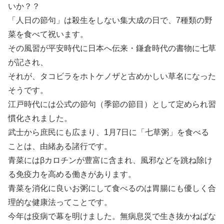
いか？？
「人日の節句」は殺生をしない集大成の日で、7種類の野
菜を食べて祝います。
その風習が平安時代に日本へ伝来・鎌倉時代の書物に七草
が記され、
それが、タコビラをホトケノザと古めかしい草名になった
そうです。
江戸時代には公式の節句（季節の節目）として定められ習
慣化されました。
武士から庶民にも広まり、1月7日に「七草粥」を食べる
ことは、由緒ある諸行です。
青菜にはβカロチンが豊富に含まれ、風邪などを跳ね除け
る免疫力を高める働きがあります。
青菜を消化に良いお粥にして食べるのは胃腸にも優しく合
理的な健康法ってことです。
今年は疫病で幕を明けました。無病息災で生き抜かねばな