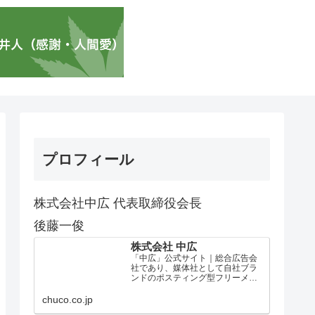
プロフィール
株式会社中広 代表取締役会長
後藤一俊
株式会社 中広
「中広」公式サイト｜総合広告会
社であり、媒体社として自社ブラ
ンドのポスティング型フリーメデ
ィア、ハッピーメディア®『地域み
っちゃく生活情報誌®』を全国で
chuco.co.jp
1100万部以上展開しています。