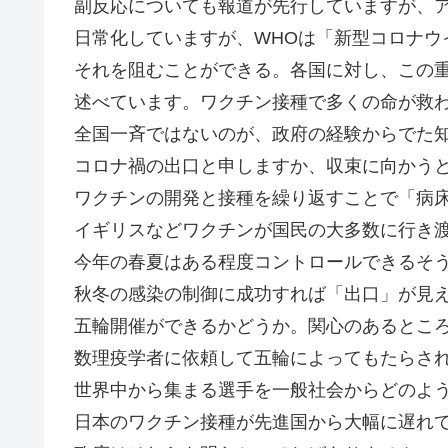
副反応についても報道が先行していますが、
日常化していますが、WHOは「新型コロナウ
それを阻むことができる。各国に対し、この
述べています。ワクチン接種で多くの命が救
全国一斉ではないのが、政府の経験からでた
コロナ禍の出口と申しますか、収束に向かう
ワクチンの開発と接種を繰り返すことで「病
イギリスなどワクチンが国民の大多数に行き
今年の春夏はある程度コントロールできるそ
秋冬の感染の制御に成功すれば「出口」が見
五輪開催ができるかどうか。関心のあるとこ
数理疫学者に依頼して五輪によってもたらさ
世界中から集まる選手を一般社会からどのよ
日本のワクチン接種が先進国から大幅に遅れ