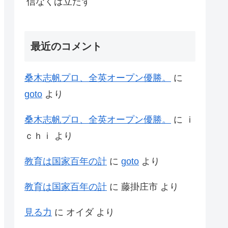
信なくば立たず
最近のコメント
桑木志帆プロ、全英オープン優勝。
に
goto
より
桑木志帆プロ、全英オープン優勝。
に
ｉ
ｃｈｉ
より
教育は国家百年の計
に
goto
より
教育は国家百年の計
に
藤掛庄市
より
見る力
に
オイダ
より