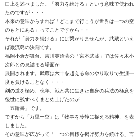
口上を述べました。「努力を続ける」という意味で使われ
たのですが・・・
本来の意味からすれば「どこまで行こうが世界は一つの空
のもとにある」ってことですから・・
それが「努力を続ける」には繋がりませんが、武蔵といえ
ば巌流島の決闘です。
福岡小倉が舞台、吉川英治著の「宮本武蔵」では佐々木小
次郎との息詰まる場面が
展開されます。武蔵は六十を超える命のやり取りで生涯一
度も負けることなく・・・
剣の道を極め、晩年、戦と共に生きた自身の兵法の極意を
後世に残すべくまとめ上げたのが
「五輪書」です。
ですから「万里一空」は「物事を冷静に捉える精神」を表
しました。
その意味が広がって「一つの目標を掲げ努力を続ける」言