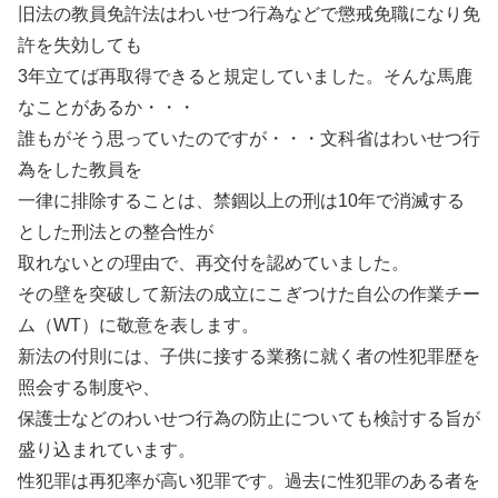
旧法の教員免許法はわいせつ行為などで懲戒免職になり免
許を失効しても
3年立てば再取得できると規定していました。そんな馬鹿
なことがあるか・・・
誰もがそう思っていたのですが・・・文科省はわいせつ行
為をした教員を
一律に排除することは、禁錮以上の刑は10年で消滅する
とした刑法との整合性が
取れないとの理由で、再交付を認めていました。
その壁を突破して新法の成立にこぎつけた自公の作業チー
ム（WT）に敬意を表します。
新法の付則には、子供に接する業務に就く者の性犯罪歴を
照会する制度や、
保護士などのわいせつ行為の防止についても検討する旨が
盛り込まれています。
性犯罪は再犯率が高い犯罪です。過去に性犯罪のある者を