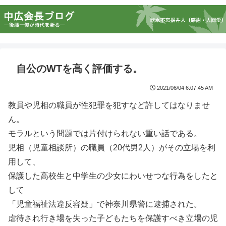
自公のWTを高く評価する。
2021/06/04 6:07:45 AM
教員や児相の職員が性犯罪を犯すなど許してはなりませ
ん。
モラルという問題では片付けられない重い話である。
児相（児童相談所）の職員（20代男2人）がその立場を利
用して、
保護した高校生と中学生の少女にわいせつな行為をしたと
して
「児童福祉法違反容疑」で神奈川県警に逮捕された。
虐待され行き場を失った子どもたちを保護すべき立場の児