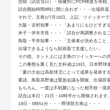
翌朝（試合当日）・保健所にPCR検査を依頼
試合開始時間9時に間に合わず・・・出場辞退
それで、主将が7月18日、上記、ツイッターで
大阪・吉村知事・・・「あまりにもひどすぎ
米子・伊木市長・・・「試合が再調整される
鳥取・平井知事・・・「主催者が決めること
出場できるようなら財政面で支援したい」
その他、ネット上には主将のツイッターへの
この事態を重く見た文科省は19日、日本野球
「夏の大会は高校球児にとって成果を発表す
要請。鳥取高野連は緊急会議を開催、出場辞
もちろん、一度は不戦勝になった相手校・境
試合は本日・21日・10時半から開催されます
19日・5時51分・・・野球部主将は・・・