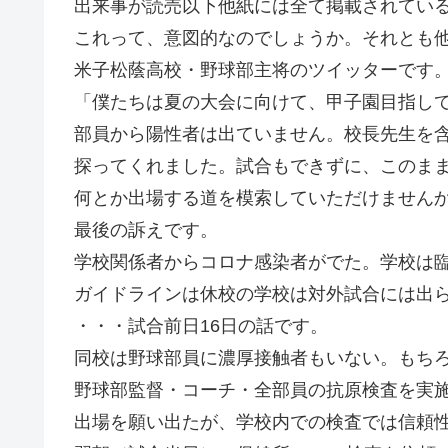
出来事が読売以下他紙には全て掲載されてい
これって、意図的なのでしょうか。それとも
米子松蔭高校・野球部主将のツイッターです
「僕たちは夏の大会に向けて、甲子園目指し
部員から陽性者は出ていません。校長先生を
探ってくれました。試合もできずに、このま
何とか出場する道を模索していただけません
最後の訴えです。
学校関係者からコロナ感染者がでた。学校は
ガイドラインは休校の学校は対外試合には出
・・・試合前日16日の話です。
同校は野球部員に濃厚接触者もいない。もち
野球部監督・コーチ・全部員の抗原検査を実
出場を願い出たが、学校内での検査では信頼