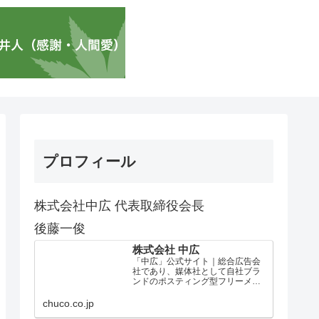
プロフィール
株式会社中広 代表取締役会長
後藤一俊
株式会社 中広
「中広」公式サイト｜総合広告会
社であり、媒体社として自社ブラ
ンドのポスティング型フリーメデ
ィア、ハッピーメディア®『地域み
っちゃく生活情報誌®』を全国で
chuco.co.jp
1100万部以上展開しています。