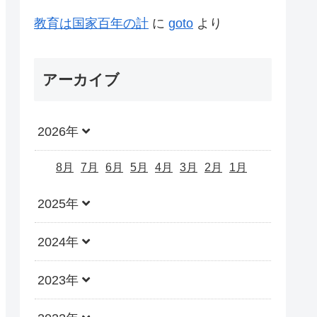
教育は国家百年の計
に
goto
より
アーカイブ
2026年
8月
7月
6月
5月
4月
3月
2月
1月
2025年
2024年
2023年