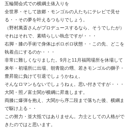
五輪開会式での横綱土俵入りを
全世界・そして故郷・モンゴルの人たちにテレビで見せ
る・・その夢を叶えるつもりでしょう。
（野村萬斎さんがプロデュースするなら、そうでしたが）
それはそれで、素晴らしい執念ですが・・・
右脚・膝の手術で身体はボロボロ状態・・この先、どこを
執着点にするのか・・・
非常に難しくなりました。9月と11月福岡場所を休場して
来年・初場所に出場、朝青龍の甥、若きモンゴルの獅子・
豊昇龍に負けて引退でしょうかねぇ。
そんなロマンもないでしょうねぇ。思い付きですが・・・
大関・照ノ富士関が横綱に昇進します。
両膝に爆弾を抱え、大関から序二段まで落ちた後、横綱ま
で駆け上る・・
この努力・並大抵ではありません。力士としての人格がで
きたのではと思います。