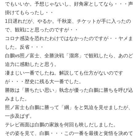
でもいいか。予想じゃないし、好角家としてなら・・・声
掛けてもらったし・・
1日遅れだが、やるか。千秋楽、チケットが手に入ったの
で、観戦にと思ったのですが・・
コロナ感染を恐れたわけではなかったのですが・・ヤメま
した。反省・・・
白鵬vs照ノ富士、全勝決戦「溜席」で観戦したら、あのど
迫力に感動したと思う。
凄まじい一番でしたね。解説しても仕方がないのです
が・・・歴史に残る大一番でした。
勝敗は「勝ちたい思い」執念が優った白鵬に勝ちを呼び込
みました。
照ノ富士も白鵬に勝って「綱」をと気迫を見せましたが、
一歩及ばず。
テレビ画面は白鵬の家族を何回も映しだしました。
その姿を見て、白鵬・・・この一番を最後と覚悟を決めて