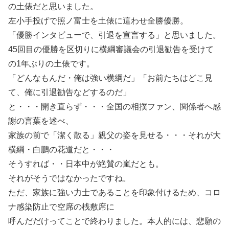
の土俵だと思いました。
左小手投げで照ノ富士を土俵に這わせ全勝優勝。
「優勝インタビューで、引退を宣言する」と思いました。
45回目の優勝を区切りに横綱審議会の引退勧告を受けて
の1年ぶりの土俵です。
「どんなもんだ・俺は強い横綱だ」「お前たちはどこ見
て、俺に引退勧告などするのだ」
と・・・開き直らず・・・全国の相撲ファン、関係者へ感
謝の言葉を述べ、
家族の前で「潔く散る」親父の姿を見せる・・・それが大
横綱・白鵬の花道だと・・・
そうすれば・・日本中が絶賛の嵐だとも。
それがそうではなかったですね。
ただ、家族に強い力士であることを印象付けるため、コロ
ナ感染防止で空席の桟敷席に
呼んだだけってことで終わりました。本人的には、悲願の