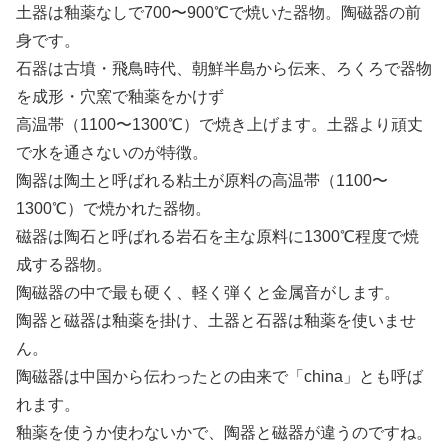
土器は釉薬なしで700〜900℃で焼いた器物。陶磁器の前
身です。
石器は古墳・飛鳥時代、朝鮮半島から伝来、ろくろで器物
を成形・穴窯で釉薬をかけず
高温帯（1100〜1300℃）で焼き上げます。土器より頑丈
で水を通さないのが特徴。
陶器は陶土と呼ばれる粘土が原料の高温帯（1100〜
1300℃）で焼かれた器物。
磁器は陶石と呼ばれる岩石を主な原料に1300℃程度で焼
成する器物。
陶磁器の中で最も硬く、軽く弾くと金属音がします。
陶器と磁器は釉薬を掛け、土器と石器は釉薬を使いませ
ん。
陶磁器は中国から伝わったとの由来で「china」とも呼ば
れます。
釉薬を使うか使わないかで、陶器と磁器が違うのですね。