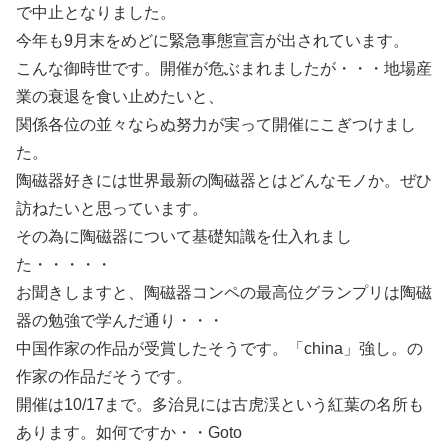
で中止となりました。
今年も9月末をめどに緊急事態宣言が出されています。
こんな御時世です。開催が危ぶまれましたが・・・地場産
業の衰退を食い止めたいと、
関係各位の並々ならぬ努力が実って開催にこぎつけまし
た。
陶磁器好きには世界最新の陶磁器とはどんなモノか。ぜひ
訪ねたいと思っています。
その為に陶磁器について基礎知識を仕入れまし
た・・・・・
お聞きしますと、陶磁器コンペの最高位グランプリは陶磁
器の勉強で学んだ通り・・・
中国作家の作品が受賞したそうです。「china」強し。の
作家の作品だそうです。
開催は10/17まで。多治見には古虎渓という紅葉の名所も
あります。如何ですか・・Goto