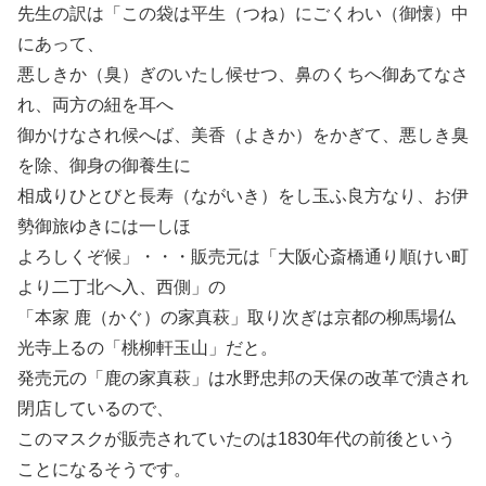
先生の訳は「この袋は平生（つね）にごくわい（御懐）中
にあって、
悪しきか（臭）ぎのいたし候せつ、鼻のくちへ御あてなさ
れ、両方の紐を耳へ
御かけなされ候へば、美香（よきか）をかぎて、悪しき臭
を除、御身の御養生に
相成りひとびと長寿（ながいき）をし玉ふ良方なり、お伊
勢御旅ゆきには一しほ
よろしくぞ候」・・・販売元は「大阪心斎橋通り順けい町
より二丁北へ入、西側」の
「本家 鹿（かぐ）の家真萩」取り次ぎは京都の柳馬場仏
光寺上るの「桃柳軒玉山」だと。
発売元の「鹿の家真萩」は水野忠邦の天保の改革で潰され
閉店しているので、
このマスクが販売されていたのは1830年代の前後という
ことになるそうです。