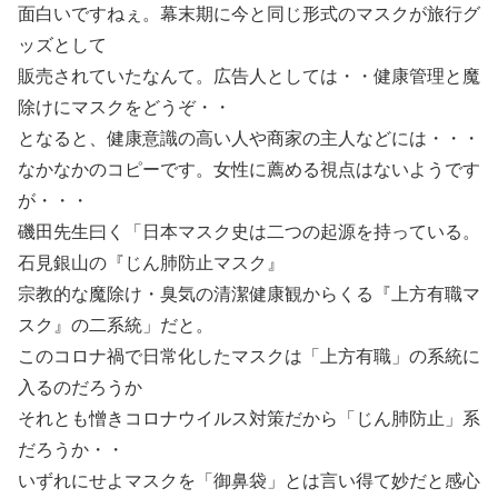
面白いですねぇ。幕末期に今と同じ形式のマスクが旅行グ
ッズとして
販売されていたなんて。広告人としては・・健康管理と魔
除けにマスクをどうぞ・・
となると、健康意識の高い人や商家の主人などには・・・
なかなかのコピーです。女性に薦める視点はないようです
が・・・
磯田先生曰く「日本マスク史は二つの起源を持っている。
石見銀山の『じん肺防止マスク』
宗教的な魔除け・臭気の清潔健康観からくる『上方有職マ
スク』の二系統」だと。
このコロナ禍で日常化したマスクは「上方有職」の系統に
入るのだろうか
それとも憎きコロナウイルス対策だから「じん肺防止」系
だろうか・・
いずれにせよマスクを「御鼻袋」とは言い得て妙だと感心