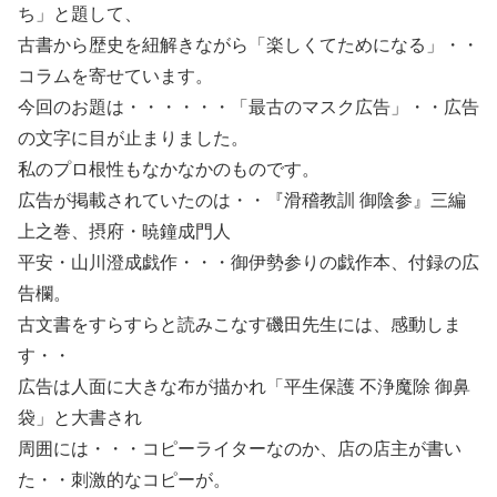
ち」と題して、
古書から歴史を紐解きながら「楽しくてためになる」・・
コラムを寄せています。
今回のお題は・・・・・・「最古のマスク広告」・・広告
の文字に目が止まりました。
私のプロ根性もなかなかのものです。
広告が掲載されていたのは・・『滑稽教訓 御陰参』三編
上之巻、摂府・暁鐘成門人
平安・山川澄成戯作・・・御伊勢参りの戯作本、付録の広
告欄。
古文書をすらすらと読みこなす磯田先生には、感動しま
す・・
広告は人面に大きな布が描かれ「平生保護 不浄魔除 御鼻
袋」と大書され
周囲には・・・コピーライターなのか、店の店主が書い
た・・刺激的なコピーが。