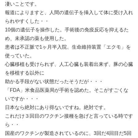
凄いことです。
報道によりますと、人間の遺伝子を挿入して体に受け入れ
られやすくした・・
10個の遺伝子を操作した。手術後の免疫反応を抑えるた
め、未承認の薬も使用した。
患者は不正脈で1ヶ月半入院、生命維持装置「エクモ」を
使っていた。
心臓移植も受けられず、人工心臓も装着出来ず、豚の心臓
を移植する以外に
助かる手段がない状態だったそうだが・・・
「FDA」米食品医薬局が手術を認めた。そこがすごくな
いですか・・・
日本なら絶対にあり得ないですね。絶対です。
これだけ３回目のワクチン接種を急げと言っている時です
ら・・
国産のワクチンが製造されているのに、3回だ4回目だ5回