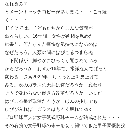
なれるの？
とメーンキャッチコピーがあり更に・・・こう続
く・・・・
ドイツでは。子どもたちからこんな質問が
出るらしい。16年間、女性が首相を務めた
結果だ。何だかんだ痛快な気持ちになるのは
なぜだろう。人類の間にはびこるつまらぬ
上下関係が、鮮やかにひっくり返されている
からだろうか。わずか16年で、常識なんてぱっと
変わる。さぁ2022年。ちょっと上を見上げて
みる。次のガラスの天井は何だろうか。変わり
そうで変わらない働き方改革だろうか。いまだ
はびこる長老政治だろうか。ほんの少しでも
ひびが入れば、ガラスはもろく壊れてゆく
プロ野球巨人に女子硬式野球チームが結成された・・・
その右腕で女子野球の未来を切り開いてきた甲子園優勝投