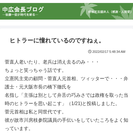
ヒトラーに憧れているのですねぇ。
2022/02/17 5:48:34 AM
菅直人老いたり、老兵は消え去るのみ・・・
ちょっと笑っちゃう話です。
立憲民主党の顧問・菅直人元首相、ツィッターで・・・弁
護士・元大阪市長の橋下徹氏を
名指し「主張は別として弁舌の巧みさでは政権を取った当
時のヒトラーを思い起こす」（1/21)と投稿しました。
菅元首相は私と同世代です。
彼が故市川房枝参院議員の手伝いをしていたころをよく知
っています。