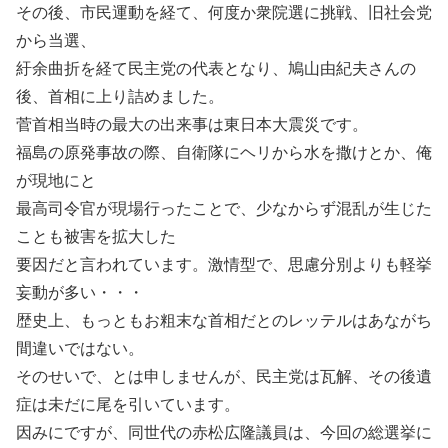
その後、市民運動を経て、何度か衆院選に挑戦、旧社会党
から当選、
紆余曲折を経て民主党の代表となり、鳩山由紀夫さんの
後、首相に上り詰めました。
菅首相当時の最大の出来事は東日本大震災です。
福島の原発事故の際、自衛隊にヘリから水を撒けとか、俺
が現地にと
最高司令官が現場行ったことで、少なからず混乱が生じた
ことも被害を拡大した
要因だと言われています。激情型で、思慮分別よりも軽挙
妄動が多い・・・
歴史上、もっともお粗末な首相だとのレッテルはあながち
間違いではない。
そのせいで、とは申しませんが、民主党は瓦解、その後遺
症は未だに尾を引いています。
因みにですが、同世代の赤松広隆議員は、今回の総選挙に