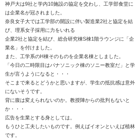
神戸大は9社と学内10施設の協定を交わし、工学部食堂に
は企業名が冠されました。
奈良女子大では工学部の開設に伴い製造業2社と協定を結
び、理系女子採用に力をいれる
企業2社と協定を結び、総合研究棟S棟1階ラウンジに「企
業名」を付けました。
また、工学系のH棟そのものを企業名棟としました。
「今日の二時限目はパナソニック棟のソニー教室だ」と学
生が言うようになると・・・
そこまで来るとどうかと思いますが、学生の抵抗感は意外
にないそうです。
背に腹は変えられないのか。教授陣からの批判もないと
か・・・
広告を生業とする身としては。
もうひと工夫したいものです。例えばイオンといえば植林
です。