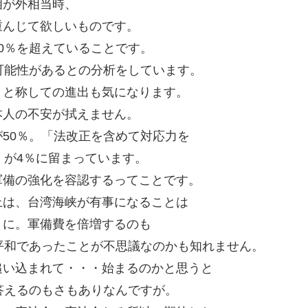
相が外相当時、
重んじて欲しいものです。
0％を超えていることです。
可能性があるとの分析をしています。
」と称しての進出も気になります。
本人の不安が拭えません。
50％。「法改正を含めて対応力を
」が4％に留まっています。
軍備の強化を容認するってことです。
上は、台湾海峡が有事になることは
とに。軍備費を倍増するのも
平和であったことが不思議なのかも知れません。
追い込まれて・・・始まるのかと思うと
答えるのもさもありなんですが。