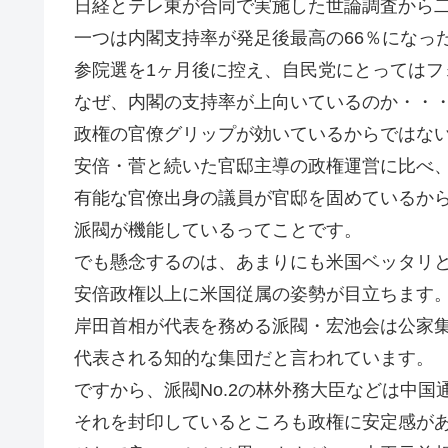
日経とテレ東が合同で実施した世論調査から
一つは内閣支持率が発足後最高の66％になっ
参院選を1ヶ月後に控え、自民党にとってはフ
なぜ、内閣の支持率が上向いているのか・・
政権の官僚グリップが効いているからではな
安倍・菅と続いた官邸主導の政権運営に比べ
有能な官僚出身の議員が官邸を固めているか
派閥が機能しているってことです。
でも懸念するのは、あまりにも米国ベッタリ
安倍政権以上に米国従属の姿勢が目立ちます
岸田首相が代表を務める派閥・宏池会は公家
代表される知的な集団だと言われています。
ですから、派閥No.2の林外務大臣などは中国
それを封印しているところも政権に安定感が