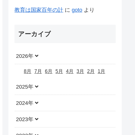
教育は国家百年の計
に
goto
より
アーカイブ
2026年
8月
7月
6月
5月
4月
3月
2月
1月
2025年
2024年
2023年