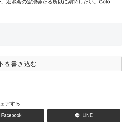
。宏池会の宏池会たる所以に期待したい。Goto
トを書き込む
ェアする
Facebook
LINE