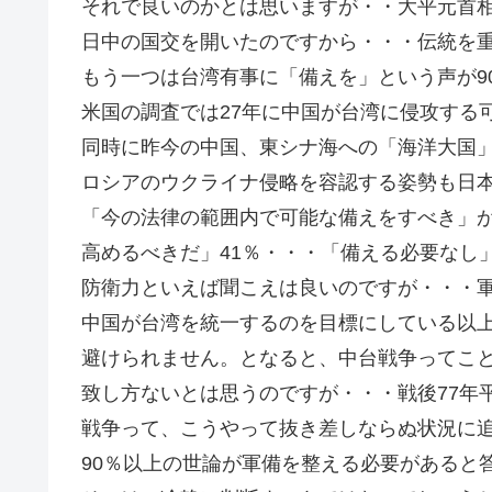
それで良いのかとは思いますが・・大平元首
日中の国交を開いたのですから・・・伝統を
もう一つは台湾有事に「備えを」という声が9
米国の調査では27年に中国が台湾に侵攻する
同時に昨今の中国、東シナ海への「海洋大国
ロシアのウクライナ侵略を容認する姿勢も日
「今の法律の範囲内で可能な備えをすべき」が
高めるべきだ」41％・・・「備える必要なし
防衛力といえば聞こえは良いのですが・・・
中国が台湾を統一するのを目標にしている以
避けられません。となると、中台戦争ってこ
致し方ないとは思うのですが・・・戦後77年
戦争って、こうやって抜き差しならぬ状況に
90％以上の世論が軍備を整える必要があると