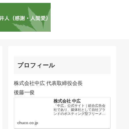
プロフィール
株式会社中広 代表取締役会長
後藤一俊
株式会社 中広
「中広」公式サイト｜総合広告会
社であり、媒体社として自社ブラ
ンドのポスティング型フリーメデ
ィア、ハッピーメディア®『地域み
っちゃく生活情報誌®』を全国で
chuco.co.jp
1100万部以上展開しています。